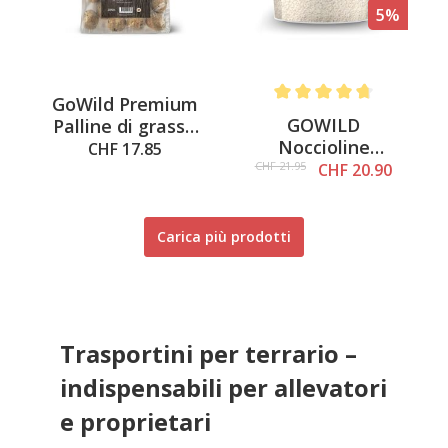
5%
GoWild Premium
Average rating of 4.6 out o
GOWILD
Palline di grasso
Noccioline
per cince in
CHF 17.85
spezzate 2 kg
sacchetto, 30 pezzi
CHF 21.95
CHF 20.90
Carica più prodotti
Trasportini per terrario –
indispensabili per allevatori
e proprietari