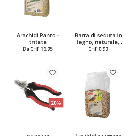
Arachidi Panto -
Barra di seduta in
tritate
legno, naturale,
L=475mm, 18-
Da CHF 16.95
CHF 0.90
25mm
20%