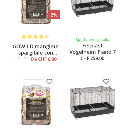
2%
Spedizione gratuita
Average rating of 4.6 out of 5 stars
Ferplast
GOWILD mangime
Vogelheim Piano 7
spargibile con
CHF 259.00
insetti
CHF 6.95
Da CHF 6.80