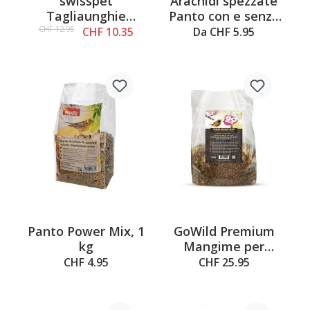
swisspet
Arachidi spezzate
Tagliaunghie
Panto con e senza
professionali,
buccia
CHF 12.95
CHF 10.35
Da CHF 5.95
piccoli 13 cm
Panto Power Mix, 1
GoWild Premium
kg
Mangime per
uccelli selvatici –
CHF 4.95
CHF 25.95
Frutta, 4 kg