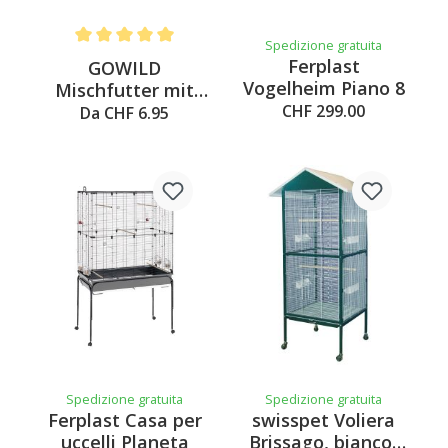
Spedizione gratuita
Average rating of 5 out of 5 stars
Ferplast
GOWILD
Vogelheim Piano 8
Mischfutter mit
CHF 299.00
Früchten
Da CHF 6.95
Spedizione gratuita
Spedizione gratuita
Ferplast Casa per
swisspet Voliera
uccelli Planeta
Brissago, bianco-