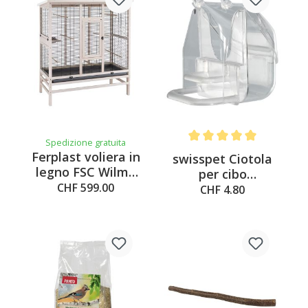
Spedizione gratuita
Average rating of 5 out of 
Ferplast voliera in
swisspet Ciotola
legno FSC Wilma
per cibo
grande
CHF 599.00
trasparente, 70 ml
CHF 4.80