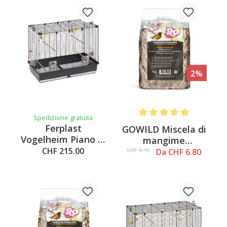
2%
Spedizione gratuita
Average rating of 5 out of 
Ferplast
GOWILD Miscela di
Vogelheim Piano 6,
mangime
nero
CHF 215.00
concentrato
CHF 6.95
Da CHF 6.80