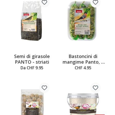
Semi di girasole
Bastoncini di
PANTO - striati
mangime Panto, 6
pezzi
Da CHF 9.95
CHF 4.95