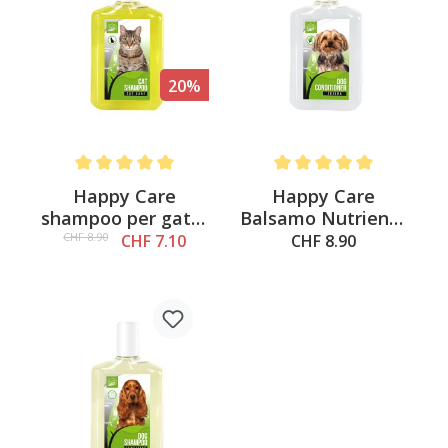
20%
Average rating of 5 out of 5 stars
Average rating of 5 out of 
Happy Care
Happy Care
shampoo per gatti,
Balsamo Nutriente
250 ml
alla Jojoba, 250ml
CHF 8.90
CHF 7.10
CHF 8.90