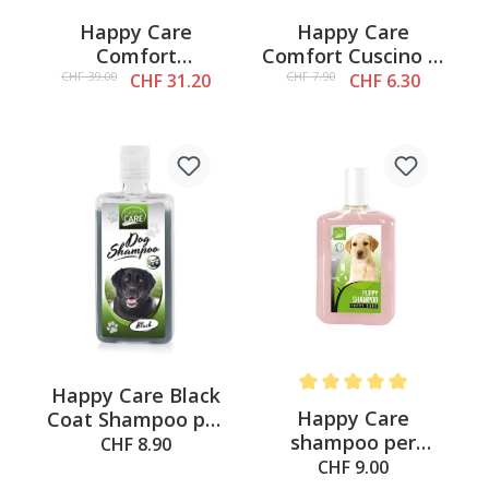
Happy Care
Happy Care
Comfort
Comfort Cuscino di
Tappetino per cani
Supporto Taglia M,
CHF 39.00
CHF 7.90
CHF 31.20
CHF 6.30
50x70cm
20x45cm
Happy Care Black
Average rating of 5 out of 
Happy Care
Coat Shampoo per
shampoo per
cani, 250 ml
CHF 8.90
cuccioli, 250 ml
CHF 9.00