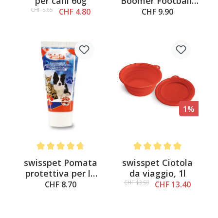
per cani 60g
Boomer Football,
arancione, con
CHF 5.65
CHF 4.80
CHF 9.90
cordino ø9.5cm
1%
Average rating of 4.6 out of 5 stars
Average rating of 5 out of 
swisspet Pomata
swisspet Ciotola
protettiva per le
da viaggio, 1l
zampe
CHF 13.50
CHF 8.70
CHF 13.40