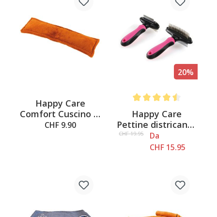
20%
Happy Care
Average rating of 4.5 out o
Happy Care
Comfort Cuscino di
Pettine districante
sostegno Taglia L,
CHF 9.90
e rifinitore
20x70cm
CHF 19.95
Da
CHF 15.95