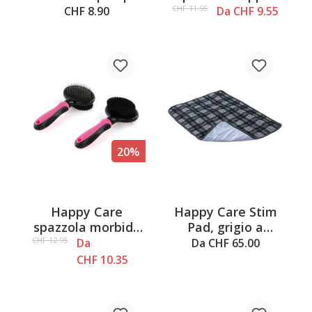
cani, 250 ml
CHF 11.95
CHF 8.90
Da CHF 9.55
20%
Happy Care
Happy Care Stim
spazzola morbida
Pad, grigio a
a strappo
quadri
CHF 12.95
Da
Da CHF 65.00
CHF 10.35