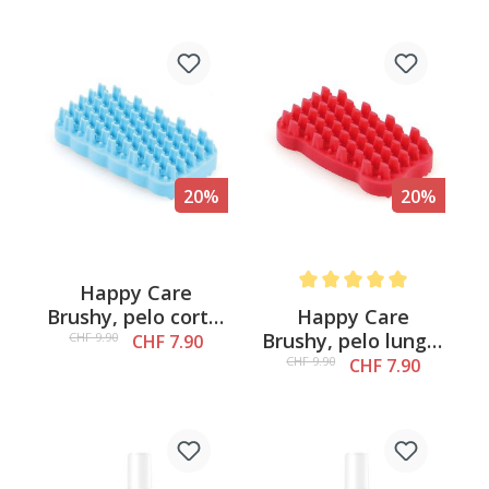
20%
20%
Happy Care
Average rating of 5 out of 
Happy Care
Brushy, pelo corto,
Brushy, pelo lungo,
blu
CHF 9.90
CHF 7.90
rosso
CHF 9.90
CHF 7.90