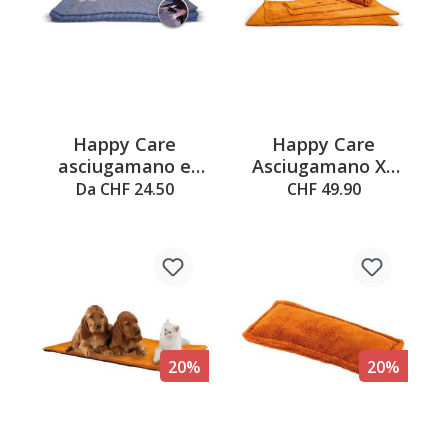
Happy Care
Happy Care
asciugamano e
Asciugamano XL
panno per la cura
per coccole e cura,
Da CHF 24.50
CHF 49.90
del cane
210x140cm
20%
20%