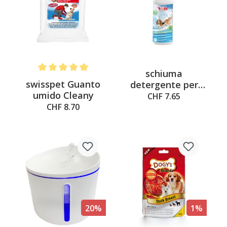
schiuma
Average rating of 5 out of 5 stars
swisspet Guanto
detergente per
umido Cleany
zampe swisspet
CHF 7.65
CHF 8.70
20%
1%