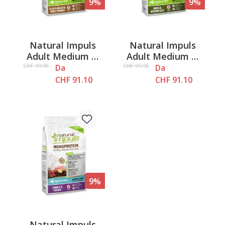
9%
9%
Natural Impuls
Natural Impuls
Adult Medium &
Adult Medium &
Maxi - Black Angus
Maxi - Anatra
CHF 99.95
CHF 99.95
Da
Da
& Patate dolci
CHF 91.10
CHF 91.10
9%
Natural Impuls