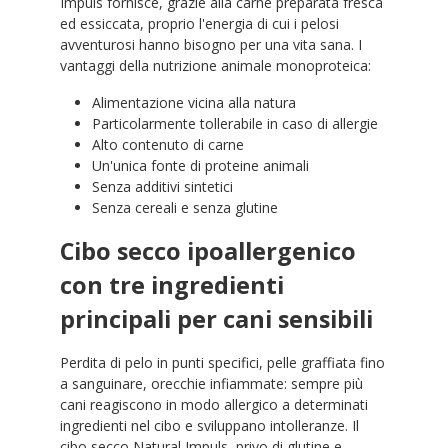
Impuls fornisce, grazie alla carne preparata fresca
ed essiccata, proprio l'energia di cui i pelosi
avventurosi hanno bisogno per una vita sana. I
vantaggi della nutrizione animale monoproteica:
Alimentazione vicina alla natura
Particolarmente tollerabile in caso di allergie
Alto contenuto di carne
Un'unica fonte di proteine animali
Senza additivi sintetici
Senza cereali e senza glutine
Cibo secco ipoallergenico
con tre ingredienti
principali per cani sensibili
Perdita di pelo in punti specifici, pelle graffiata fino
a sanguinare, orecchie infiammate: sempre più
cani reagiscono in modo allergico a determinati
ingredienti nel cibo e sviluppano intolleranze. Il
cibo secco Natural Impuls, privo di glutine e