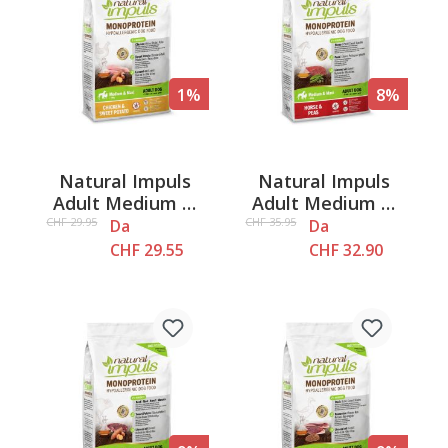
1%
8%
Natural Impuls
Natural Impuls
Adult Medium &
Adult Medium &
Maxi - Pollo e
Maxi - Cavallo &
CHF 29.95
CHF 35.95
Da
Da
patate dolci
Piselli
CHF 29.55
CHF 32.90