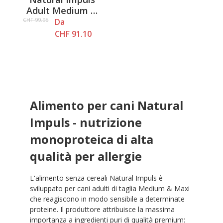
Adult Medium &
Maxi - Senior &
CHF 99.95
Da
Light - Tacchino e
CHF 91.10
patate
Alimento per cani Natural
Impuls - nutrizione
monoproteica di alta
qualità per allergie
L'alimento senza cereali Natural Impuls è
sviluppato per cani adulti di taglia Medium & Maxi
che reagiscono in modo sensibile a determinate
proteine. Il produttore attribuisce la massima
importanza a ingredienti puri di qualità premium: