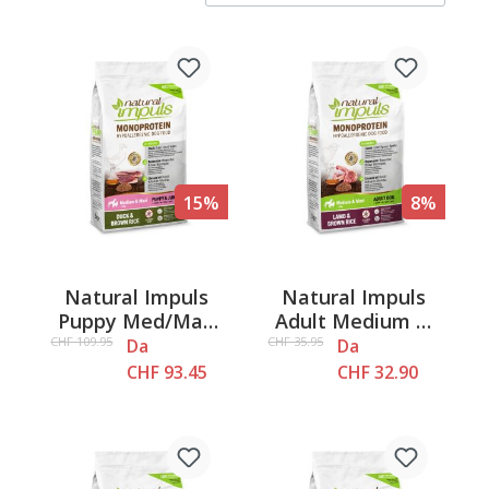
15%
8%
Natural Impuls
Natural Impuls
Puppy Med/Max
Adult Medium &
Anatra
Maxi - Agnello e
CHF 109.95
CHF 35.95
Da
Da
riso integrale
CHF 93.45
CHF 32.90