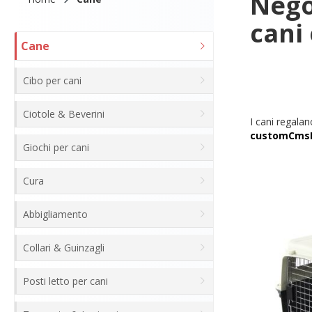
Negoz
cani 
Cane
Cibo per cani
Ciotole & Beverini
I cani regala
coccole. Affin
Giochi per cani
per cani. Ordi
Zoo. Soprattu
padrone appro
Cura
casa.
Abbigliamento
Scopri
Collari & Guinzagli
Posti letto per cani