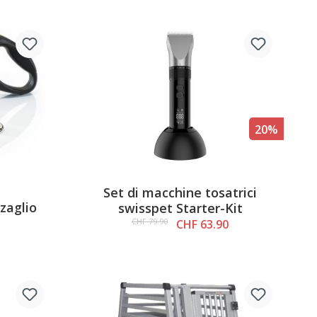
20%
Set di macchine tosatrici
5 out of 5 stars
zaglio
swisspet Starter-Kit
CHF 79.90
CHF 63.90