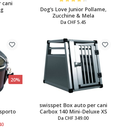
 cani
Average rating of 4.2 out of 5 stars
Dog‘s Love Junior Pollame,
ng
Zucchine & Mela
Da CHF 5.45
20%
swisspet Box auto per cani
5 out of 5 stars
asporto
Carbox 140 Mini-Deluxe XS
Da CHF 349.00
40