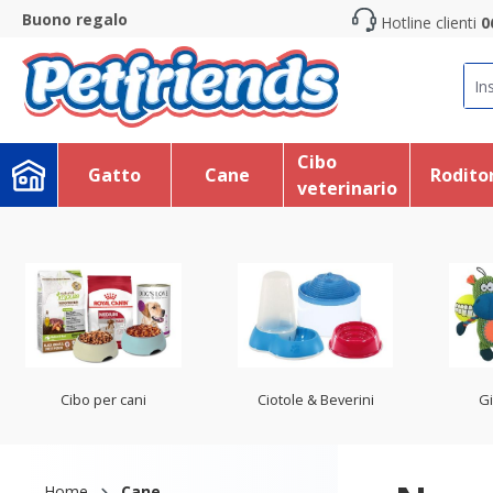
Buono regalo
Hotline clienti
0
search
Skip to main navigation
Cibo
Gatto
Cane
Roditor
veterinario
Cibo per cani
Ciotole & Beverini
Gi
Home
Cane