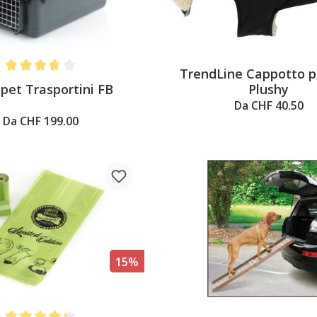
TrendLine Cappotto p
Average rating of 3.6 out of 5 stars
pet Trasportini FB
Plushy
Da CHF 40.50
Da CHF 199.00
15%