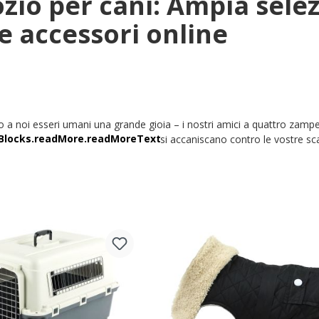
io per cani: Ampia selezi
e accessori online
no a noi esseri umani una grande gioia – i nostri amici a quattro zamp
ché bassotti, retriever e carlini non si accaniscano contro le vostre sc
nate articoli per cani,
accessori per cani
e
cibo secco per cani
/
cibo u
tto quando si tratta di prodotti ingombranti come
cucce per cani
, sa
fittano della pratica spedizione del nostro shop online. Vi semplifi
te ora l’assortimento & acquistate