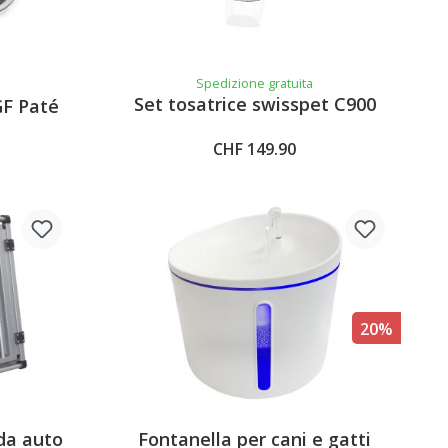
Spedizione gratuita
4.3 out of 5 stars
Set tosatrice swisspet C900
F Paté
CHF 149.90
20%
da auto
Fontanella per cani e gatti