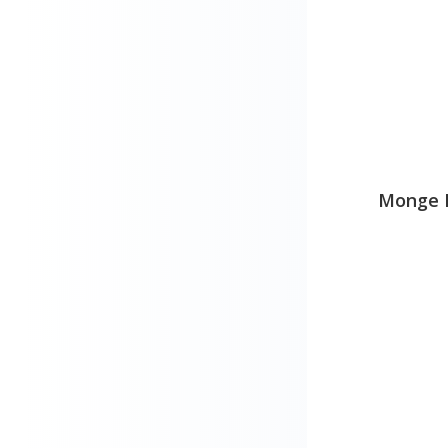
CSI URINE
DoctorBark
Dog's Love
Dog-e-Lite
Dogit
Dogy's
Monge 
Dogz
Dr. Horgan
Drinkwell
Earth Rated
ESCAPURE
Eukanuba
Exclusion
Farmina