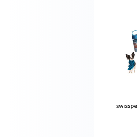
Hills VET
Hurtta
I'm different
K9
Karlie
Kippy
Lecky
Leuchtie
Lily's Kitchen
Litter Genie
Louis Metzgertipp
swisspe
M-Pets
Max&Molly
Mira-pet