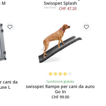
e M
Swisspet Splash
CHF 59.00
CHF 47.20
3 out of 5 stars
Average rating of 4 out of 5 stars
r cani da
Spedizione gratuita
swisspet Rampe per cani da auto
uxe L
Go In
CHF 99.00