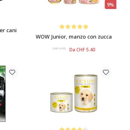
9%
er cani
Average rating of 5 out of 5 stars
WOW Junior, manzo con zucca
CHF 5.95
Da CHF 5.40