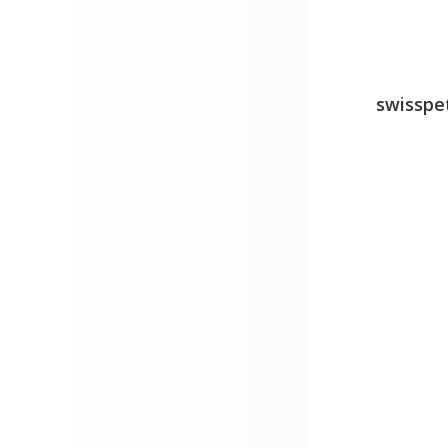
Ferplast
Flexi
flockies
swisspet
Frolic
FURminator
Gemon
Greenfields
Grizzly
Groomy
GU
Happy Care
Hempsavia
Hills