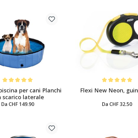
Average rating of 5 out of 5 stars
Average rating of 
piscina per cani Planchi
Flexi New Neon, guin
 scarico laterale
Da CHF 149.90
Da CHF 32.50