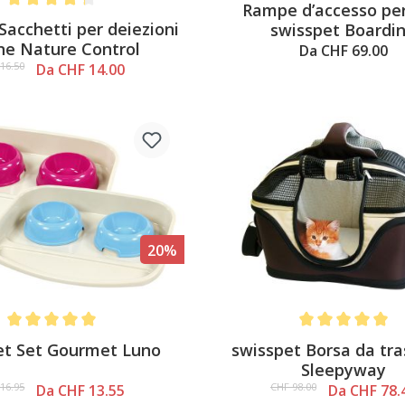
Rampe d’accesso per
Average rating of 4.2 out of 5 stars
Sacchetti per deiezioni
swisspet Boardi
ne Nature Control
Da CHF 69.00
16.50
Da CHF 14.00
20%
Average rating of 5 out of 5 stars
Average rating of 
et Set Gourmet Luno
swisspet Borsa da tr
Sleepyway
16.95
CHF 98.00
Da CHF 13.55
Da CHF 78.