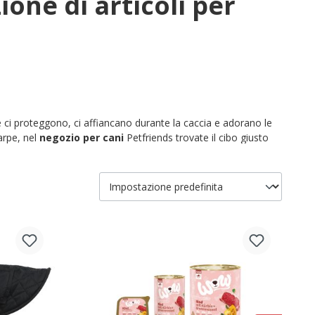
one di articoli per
e ci proteggono, ci affiancano durante la caccia e adorano le
arpe, nel
negozio per cani
Petfriends trovate il cibo giusto
mido per cani
direttamente online nel negozio specializzato
cchi di mangime,
trasportini e borse per cani
, padroni e
chiamo la vita e consegniamo comodamente fino alla porta di
 articoli per cani online!