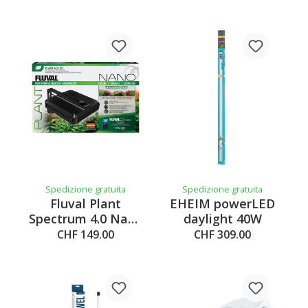
Spedizione gratuita
Spedizione gratuita
Fluval Plant
EHEIM powerLED
Spectrum 4.0 Nano
daylight 40W
LED 20W –
CHF 149.00
CHF 309.00
14.7x14.7cm