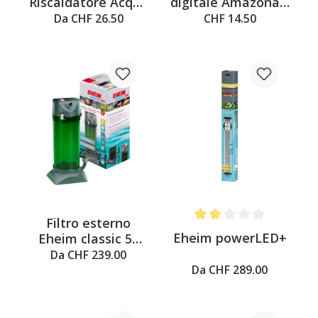
Riscaldatore Acqua
digitale Amazonas,
- Riscaldatore
bianco, 5x1x4.6 cm
Da CHF 26.50
CHF 14.50
regolabile da 50W
a 300W
Filtro esterno
Average rating of 2 out of 
Eheim powerLED+
Eheim classic 50
fino a 600 litri
Da CHF 239.00
Da CHF 289.00