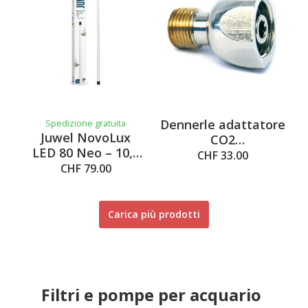
Dennerle adattatore
Spedizione gratuita
Juwel NovoLux
CO2
LED 80 Neo – 10,5
monouso/riutilizzabile
CHF 33.00
W, bianco
CHF 79.00
Carica più prodotti
Filtri e pompe per acquario