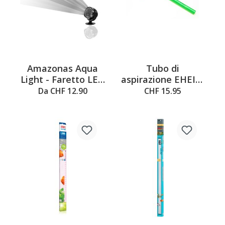
Amazonas Aqua
Tubo di
Light - Faretto LED
aspirazione EHEIM
subacqueo 0.4W
16/22mm
Da CHF 12.90
CHF 15.95