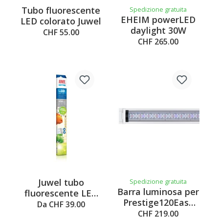
Tubo fluorescente
Spedizione gratuita
EHEIM powerLED
LED colorato Juwel
daylight 30W
CHF 55.00
CHF 265.00
Juwel tubo
Spedizione gratuita
Barra luminosa per
fluorescente LED
Prestige120Easy
Nature
Da CHF 39.00
LED bianca
CHF 219.00