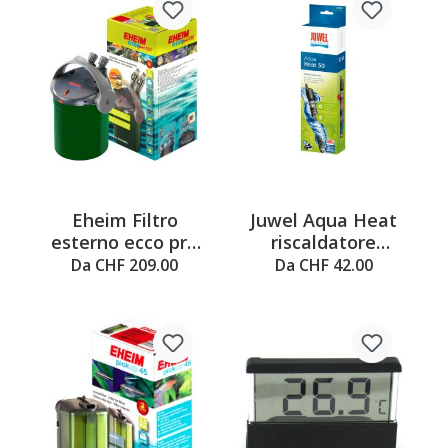
Eheim Filtro
Juwel Aqua Heat
esterno ecco pro
riscaldatore
media+
regolabile
Da CHF 209.00
Da CHF 42.00