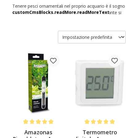
Tenere pesci ornamentali nel proprio acquario è il sogno
di molti. Tuttavia, per garantire che creature e piante si
sentano a loro agio nel loro mini-biotopo, è necessaria
un'ampia gamma di attrezzature per acquari. Cercate un
acquario completo o singoli accessori come un
chiarificatore d'acqua, una pompa, un riscaldatore o un
sistema di riscaldamento completo? Da Petfriends, gli
appassionati di acquari sono sempre nel posto giusto,
perché qui gli scaffali virtuali sono pieni di prodotti
essenziali e di alta qualità.
Average rating of 5 out of 5 stars
Average rating of 5 out of 
Amazonas
Termometro