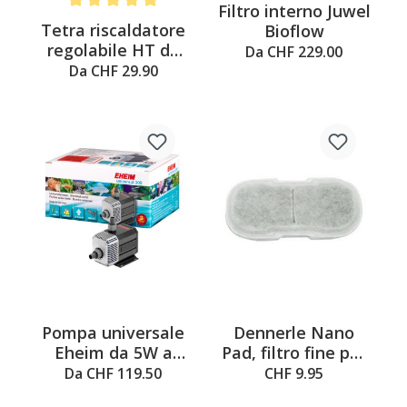
Filtro interno Juwel
Average rating of 5 out of 5 stars
Tetra riscaldatore
Bioflow
regolabile HT da
Da CHF 229.00
25W a 300W
Da CHF 29.90
Pompa universale
Dennerle Nano
Eheim da 5W a
Pad, filtro fine per
80W
Scaper's Flow
Da CHF 119.50
CHF 9.95
450L/h