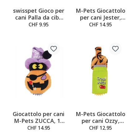
swisspet Gioco per
M-Pets Giocattolo
cani Palla da cibo
per cani Jester,
Björn, ø12.5cm
10,5 x 7 x 26,5 cm
CHF 9.95
CHF 14.95
Giocattolo per cani
M-Pets Giocattolo
M-Pets ZUCCA, 13
per cani Ozzy,
x 9 x 23,5 cm
arancione e verde,
CHF 14.95
CHF 12.95
10,5 x 9,5 x 22 cm