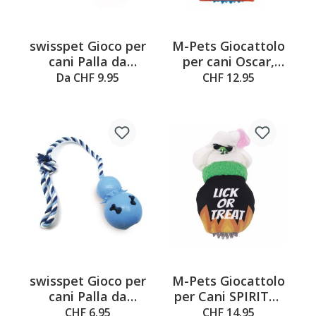
swisspet Gioco per
M-Pets Giocattolo
cani Palla da
per cani Oscar,
riempire Gordy
arancione e grigio,
Da CHF 9.95
CHF 12.95
12 x 5 x 23.5 cm
swisspet Gioco per
M-Pets Giocattolo
cani Palla da
per Cani SPIRITO,
riempire Gord, con
11 x 7 x 20 cm
CHF 6.95
CHF 14.95