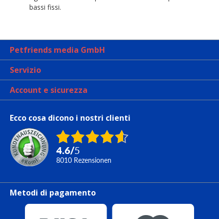
bassi fissi.
Petfriends media GmbH
Servizio
Account e sicurezza
Ecco cosa dicono i nostri clienti
4.6
/
5
8010
Rezensionen
Metodi di pagamento