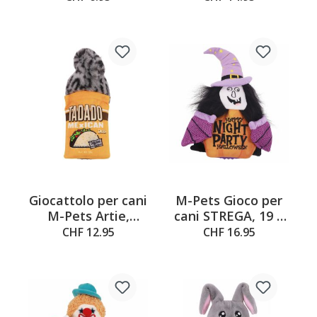
corda, blu
Giocattolo per cani
M-Pets Gioco per
M-Pets Artie,
cani STREGA, 19 x
arancione e grigio,
6 x 25,5 cm
CHF 12.95
CHF 16.95
9x5x20.5 cm