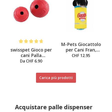
M-Pets Giocattolo
Average rating of 4.6 out of 5 stars
swisspet Gioco per
per Cani Fran,
cani Palla
Giallo & Blu, 10,5 x
CHF 12.95
distributrice di cibo
7 x 22 cm
Da CHF 6.90
Sibella
Carica più prodotti
Acquistare palle dispenser