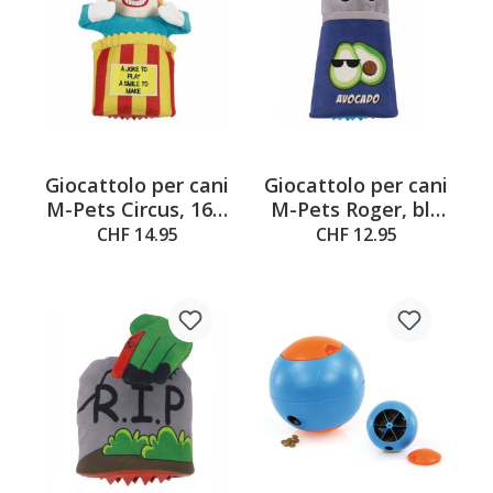
Giocattolo per cani
Giocattolo per cani
M-Pets Circus, 16 x
M-Pets Roger, blu
5,5 x 26 cm
e grigio, 11,7 x 5 x
CHF 14.95
CHF 12.95
23,5 cm