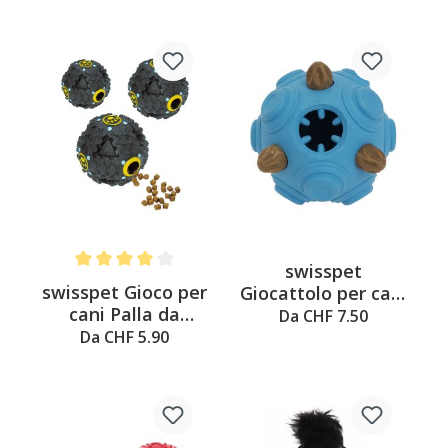
swisspet
Average rating of 4 out of 5 stars
swisspet Gioco per
Giocattolo per cani
cani Palla da
in gomma dura - 3
Da CHF 7.50
alimentazione con
in 1
Da CHF 5.90
suono