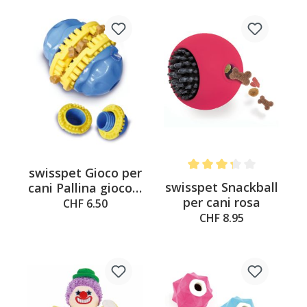
swisspet Gioco per
Average rating of 3.2 out o
swisspet Snackball
cani Pallina gioco e
per cani rosa
snack Timon
CHF 6.50
CHF 8.95