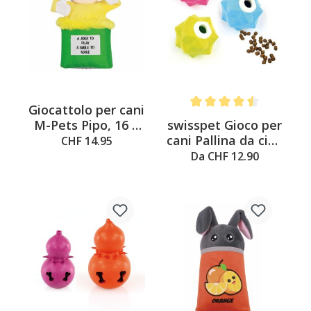
Giocattolo per cani
Average rating of 4.5 out o
swisspet Gioco per
M-Pets Pipo, 16 x
cani Pallina da cibo
4,5 x 26 cm
CHF 14.95
MOSTRO
Da CHF 12.90