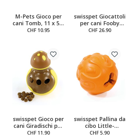
M-Pets Gioco per
swisspet Giocattoli
cani Tomb, 11 x 5 x
per cani Fooby
16 cm
Snack Distributore
CHF 10.95
CHF 26.90
di cibo
swisspet Gioco per
swisspet Pallina da
cani Giradischi per
cibo Little-
cibo Tumb
Monster, ø8.5cm
CHF 11.90
CHF 5.90