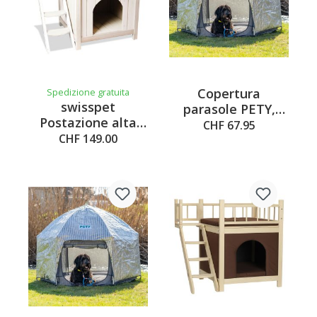
Copertura
Spedizione gratuita
swisspet
parasole PETY,
Postazione alta
argento, piccola
CHF 67.95
Vista,
CHF 149.00
72.5x55x65cm,
bianco