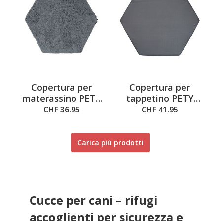
Copertura per
Copertura per
materassino PETY
tappetino PETY
teddy per
liscia per tappeto
CHF 36.95
CHF 41.95
materassino
grande
piccolo
Carica più prodotti
Cucce per cani – rifugi
accoglienti per sicurezza e