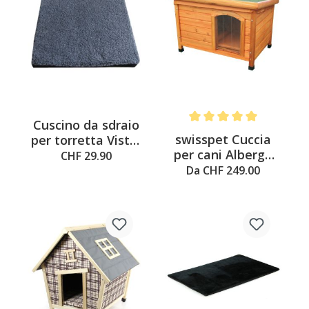
Cuscino da sdraio
Average rating of 5 out of 
swisspet Cuccia
per torretta Vista,
per cani Albergo
45x44x4 cm, grigio-
CHF 29.90
con accessori
nero
Da CHF 249.00