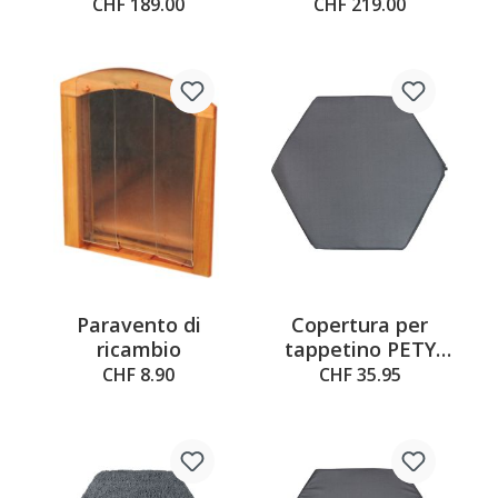
con tappetino per
con tappetino per
CHF 189.00
CHF 219.00
il pavimento e
il pavimento e
tetto
tetto
Paravento di
Copertura per
ricambio
tappetino PETY
liscia per
CHF 8.90
CHF 35.95
tappetino piccolo