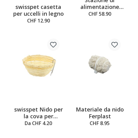
Stazione di
Average rating of 1 out of 5 stars
swisspet casetta
alimentazione
per uccelli in legno
Ferplast Jok 2
CHF 58.90
CHF 12.90
swisspet Nido per
Materiale da nido
la cova per
Ferplast
canarini ed esotici
Da CHF 4.20
CHF 8.95