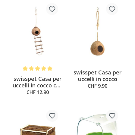
swisspet Casa per
Average rating of 5 out of 5 stars
swisspet Casa per
uccelli in cocco
uccelli in cocco con
CHF 9.90
scala
CHF 12.90