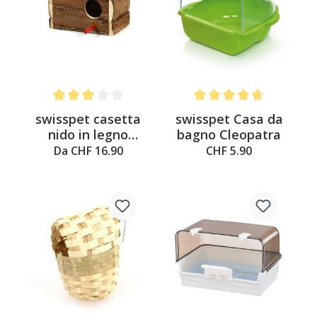
Average rating of 3 out of 5 stars
Average rating of 4.6 out o
swisspet casetta
swisspet Casa da
nido in legno
bagno Cleopatra
naturale
Da CHF 16.90
CHF 5.90