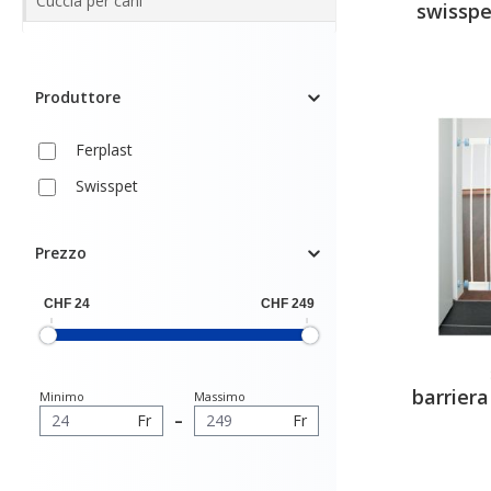
Cuccia per cani
swisspe
Produttore
Ferplast
Swisspet
Prezzo
barriera
Minimo
Massimo
Fr
–
Fr