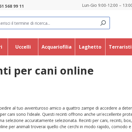
Lun-Gio 9:00-12:00 – 13:00
61 568 99 11
i
Uccelli
Acquariofilia
Laghetto
Terrarist
ti per cani online
pedire al tuo avventuroso amico a quattro zampe di accedere a determ
 per cani sono l'ideale. Questi recinti offrono anche un'eccellente prote
a selezione accuratamente selezionata. Recinti per cani, recinti, box, re
line per animali troverai quello che cerchi in modo rapido, comodo e