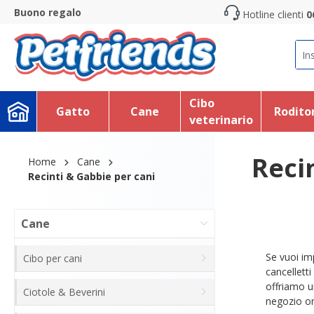
Buono regalo
Hotline clienti
0
search
Skip to main navigation
Cibo
Gatto
Cane
Roditor
veterinario
Recin
Home
Cane
Recinti & Gabbie per cani
Cane
Se vuoi im
Cibo per cani
cancelletti
offriamo un
Ciotole & Beverini
negozio on