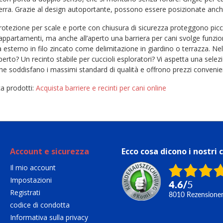
erra. Grazie al design autoportante, possono essere posizionate anche 
 protezione per scale e porte con chiusura di sicurezza proteggono picco
 appartamenti, ma anche all’aperto una barriera per cani svolge funzion
a esterno in filo zincato come delimitazione in giardino o terrazza. Nel
’aperto? Un recinto stabile per cuccioli esploratori? Vi aspetta una se
che soddisfano i massimi standard di qualità e offrono prezzi convenien
a prodotti:
Acquista barriere e recinti per cani online
Account e sicurezza
Ecco cosa dicono i nostri c
Il mio account
Impostazioni
4.6
/
5
Registrati
8010
Rezensione
codice di condotta
Informativa sulla privacy