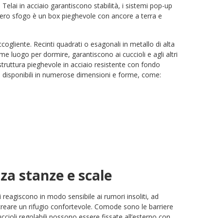
elai in acciaio garantiscono stabilità, i sistemi pop-up
ero sfogo è un box pieghevole con ancore a terra e
cogliente. Recinti quadrati o esagonali in metallo di alta
me luogo per dormire, garantiscono ai cuccioli e agli altri
struttura pieghevole in acciaio resistente con fondo
ono disponibili in numerose dimensioni e forme, come:
zza stanze e scale
 reagiscono in modo sensibile ai rumori insoliti, ad
creare un rifugio confortevole. Comode sono le barriere
ccioli regolabili possono essere fissate all’esterno con