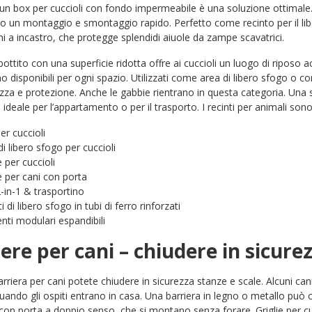
 un box per cuccioli con fondo impermeabile è una soluzione ottimale. T
 un montaggio e smontaggio rapido. Perfetto come recinto per il lib
i a incastro, che protegge splendidi aiuole da zampe scavatrici.
ttito con una superficie ridotta offre ai cuccioli un luogo di riposo ac
o disponibili per ogni spazio. Utilizzati come area di libero sfogo o co
ezza e protezione. Anche le gabbie rientrano in questa categoria. Una 
è ideale per l’appartamento o per il trasporto. I recinti per animali s
er cuccioli
i libero sfogo per cuccioli
e per cuccioli
ie per cani con porta
-in-1 & trasportino
i di libero sfogo in tubi di ferro rinforzati
nti modulari espandibili
ere per cani – chiudere in sicure
rriera per cani potete chiudere in sicurezza stanze e scale. Alcuni cani
ando gli ospiti entrano in casa. Una barriera in legno o metallo può 
i con porta a doppio senso, che si montano senza forare. Griglie per cu