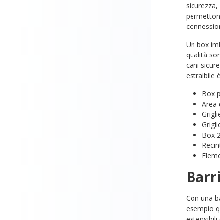
sicurezza,
permettono
connession
Un box imbo
qualità son
cani sicur
estraibile 
Box p
Area d
Grigli
Grigl
Box 2
Recint
Eleme
Barri
Con una ba
esempio qu
estensibil