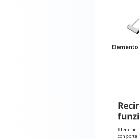
Elemento 
Recin
funz
Il termine 
con porta a