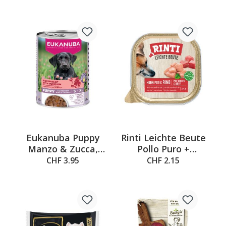
Eukanuba Puppy
Rinti Leichte Beute
Manzo & Zucca,
Pollo Puro +
400g
Manzo, 300g
CHF 3.95
CHF 2.15