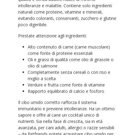
intolleranze e malattie. Contiene solo ingredienti
naturali come proteine, vitamine e minerali,
evitando coloranti, conservanti, zucchero e glutine
poco digeribile.
Prestate attenzione agli ingredienti:
Alto contenuto di carne (carne muscolare)
come fonte di proteine essenziali
Oli e grassi di qualità come olio di girasole o
olio di salmone
Completamente senza cereali o con riso e
miglio a scelta
Verdure e frutta come fonte di vitamine
Rapporto equilibrato di calcio e fosforo
Il cibo umido corretto rafforza il sistema
immunitario e previene intolleranze. Ha un ottimo
sapore e offre al cane un cocktail unico di
nutrienti. Sia nella fase di crescita, sia in età
avanzata, per cani adulti, allergici o razze sensibili
– da Petfriends potete acquistare cibo umido per