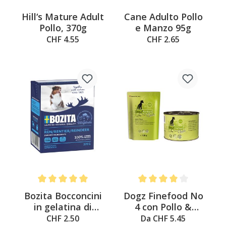
Hill‘s Mature Adult
Cane Adulto Pollo
Pollo, 370g
e Manzo 95g
CHF 4.55
CHF 2.65
Average rating of 5 out of 5 stars
Average rating of 4 out of 
Bozita Bocconcini
Dogz Finefood No
in gelatina di
4 con Pollo &
renna, 370g
Fagiano
CHF 2.50
Da CHF 5.45