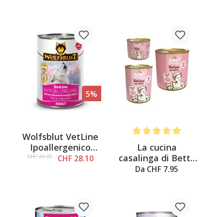
5%
Wolfsblut VetLine
Average rating of 5 out of 
La cucina
Ipoallergenico
casalinga di Betty
6x395g
CHF 29.70
CHF 28.10
manzo & olio di
Da CHF 7.95
lino