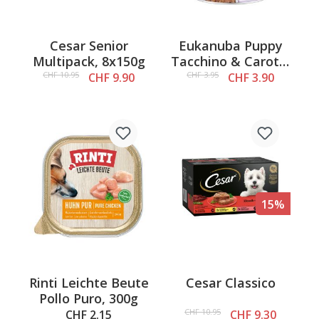
Cesar Senior
Eukanuba Puppy
Multipack, 8x150g
Tacchino & Carota,
400g
CHF 10.95
CHF 3.95
CHF 9.90
CHF 3.90
15%
Rinti Leichte Beute
Cesar Classico
Pollo Puro, 300g
CHF 10.95
CHF 2.15
CHF 9.30