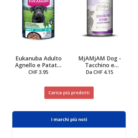
Eukanuba Adulto
MjAMjAM Dog -
Agnello e Patate,
Tacchino e
400g
carotine in lattina
CHF 3.95
Da CHF 4.15
Carica più prodotti
I marchi più noti