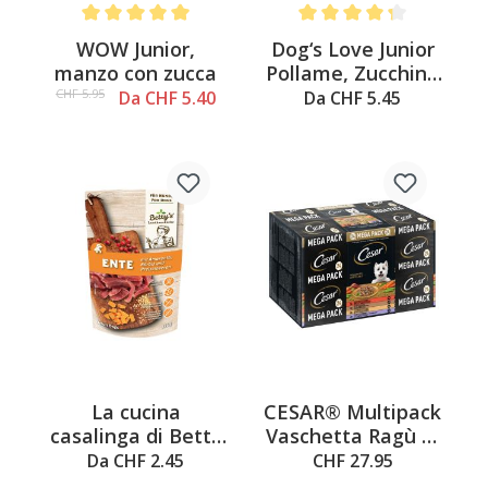
Average rating of 5 out of 5 stars
Average rating of 4.2 out o
WOW Junior,
Dog‘s Love Junior
manzo con zucca
Pollame, Zucchine
& Mela
CHF 5.95
Da CHF 5.40
Da CHF 5.45
La cucina
CESAR® Multipack
casalinga di Betty
Vaschetta Ragù di
Anatra con
Campagna 4
Da CHF 2.45
CHF 27.95
Amaranto
varietà 24x150g