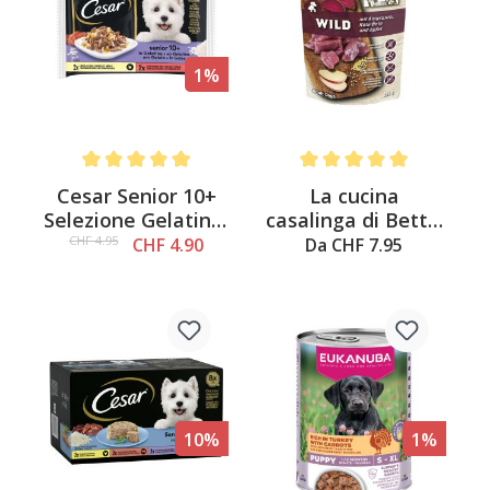
1%
Average rating of 5 out of 5 stars
Average rating of 5 out of 
Cesar Senior 10+
La cucina
Selezione Gelatina,
casalinga di Betty:
4x100g
selvaggina,
CHF 4.95
CHF 4.90
Da CHF 7.95
barbabietola rossa
e amaranto
10%
1%