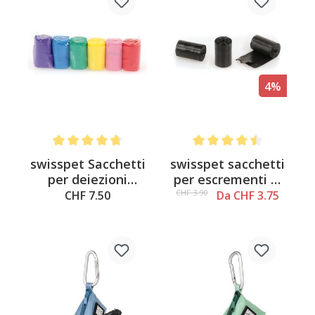
4%
Average rating of 4.7 out of 5 stars
Average rating of 4.5 out o
swisspet Sacchetti
swisspet sacchetti
per deiezioni
per escrementi di
canine Poop-Bag
cane Poop-Bag
CHF 3.90
CHF 7.50
Da CHF 3.75
Rainbow, 6x12, 72
sacchetti per
pezzi
escrementi di cane