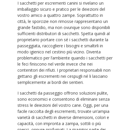
I sacchetti per escrementi canini si rivelano un
imballaggio sicuro e pratico per le deiezioni del
vostro amico a quattro zampe. Soprattutto in
città, le sporcizie non rimosse rappresentano un
grande fastidio, ma non ovunque sono disponibili
sufficienti distributori di sacchetti. Spetta quindi al
proprietario portare con sé i sacchetti durante la
passeggiata, raccogliere i bisogni e smaltirli in
modo igienico nel cestino più vicino. Diventa
problematico per l’ambiente quando i sacchetti per
le feci finiscono nel verde invece che nei
contenitori dei rifiuti. I proprietari responsabili non
gettano gli escrementi nei cespugli né li lasciano
semplicemente ai bordi dei sentieri.
I sacchetti da passeggio offrono soluzioni pulite,
sono economici e consentono di eliminare senza
stress le deiezioni del vostro cane. Oggi, per una
facile raccolta degli escrementi, trovate un’ampia
varietà di sacchetti in diverse dimensioni, colori e
capacità, con impronta a zampa, sottili o più
spessi, oppure profumati. La maggior parte dei