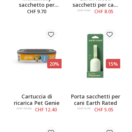
sacchetto per
sacchetti per cani
deiezioni, nero,
120 pz., senza
CHF 9.50
CHF 9.70
CHF 8.05
10x6x7cm
profumo
20%
15%
Cartuccia di
Porta sacchetti per
ricarica Pet Genie
cani Earth Rated
CHF 15.50
CHF 5.95
CHF 12.40
CHF 5.05