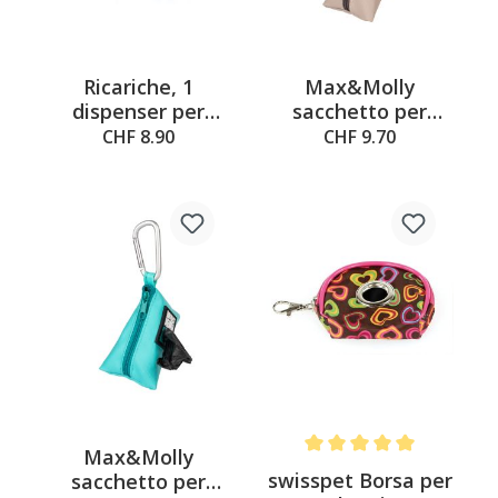
Ricariche, 1
Max&Molly
dispenser per
sacchetto per
disinfettante, 2
sacchetti igienici
CHF 8.90
CHF 9.70
rotoli di sacchetti
sabbia, 10x6x7cm
per escrementi
Max&Molly
Average rating of 5 out of 
swisspet Borsa per
sacchetto per