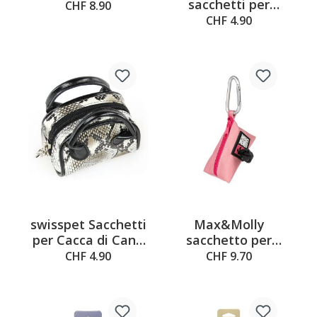
sacchetti per
lettiera, turchese,
CHF 8.90
escrementi di cane
10x6x7cm
CHF 4.90
Color-Heart
swisspet Sacchetti
Max&Molly
per Cacca di Cane
sacchetto per
Deluxe
sacchetti igienici
CHF 4.90
CHF 9.70
rosa, 10x6x7cm