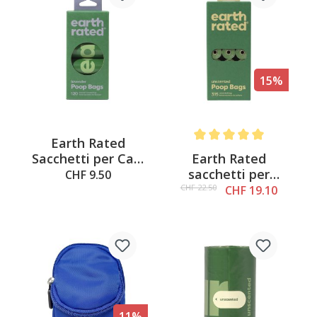
15%
Earth Rated
Average rating of 5 out of 
Earth Rated
Sacchetti per Cani
sacchetti per
120 pz., Profumo di
CHF 9.50
escrementi 315 pz.,
Lavanda
CHF 22.50
CHF 19.10
senza profumo
11%