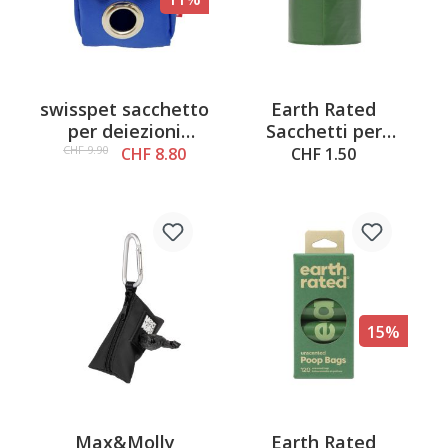
swisspet sacchetto
Earth Rated
per deiezioni
Sacchetti per
canine Sport
bisogni 15 pz.,
CHF 9.90
CHF 8.80
CHF 1.50
senza profumo
15%
Max&Molly
Earth Rated