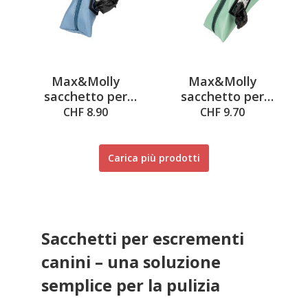
Max&Molly
Max&Molly
sacchetto per
sacchetto per
sacchetti igienici
sacchetti igienici
CHF 8.90
CHF 9.70
ocean blu,
giada, 10x6x7cm
10x6x7cm
Carica più prodotti
Sacchetti per escrementi
canini – una soluzione
semplice per la pulizia