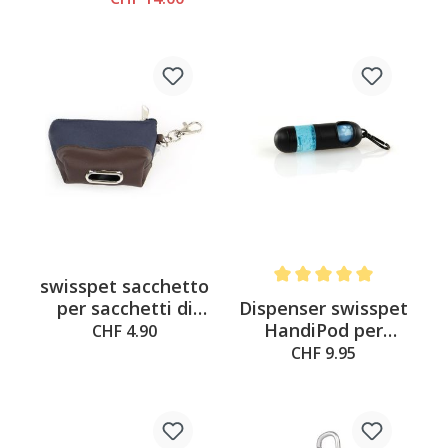
swisspet sacchetto
Average rating of 5 out of 
Dispenser swisspet
per sacchetti di
HandiPod per
cacca per cani
CHF 4.90
sacchetti
Navy
CHF 9.95
disinfettanti e per
escrementi