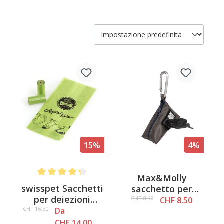
15%
4%
Max&Molly
Average rating of 4.2 out of 5 stars
swisspet Sacchetti
sacchetto per
per deiezioni
sacchetti igienici
CHF 8.90
CHF 8.50
canine Nature
pietra, 10x6x7cm
CHF 16.50
Da
Control
CHF 14.00