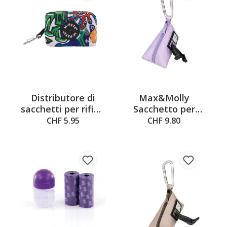
Distributore di
Max&Molly
sacchetti per rifiuti
Sacchetto per
M-Pets, 9 x 4,5 x 3
leccornie lavanda,
CHF 5.95
CHF 9.80
cm
10x6x7cm