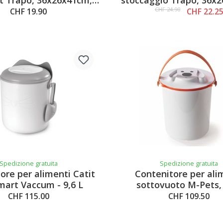
rosa, 15l
bianco, 30l
CHF 24.90
CHF 19.90
CHF 22.2
Spedizione gratuita
Spedizione gratuita
ore per alimenti Catit
Contenitore per ali
Smart Vaccum - 9,6 L
sottovuoto M-Pets,
CHF 115.00
CHF 109.50