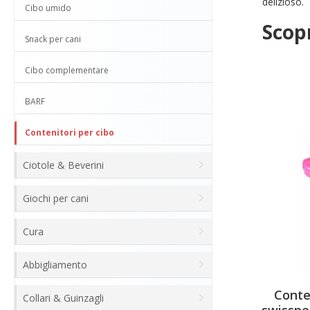
delizioso.
Cibo umido
Scopr
Snack per cani
Cibo complementare
BARF
Contenitori per cibo
Ciotole & Beverini
Giochi per cani
Cura
Abbigliamento
Conte
Collari & Guinzagli
swisspe