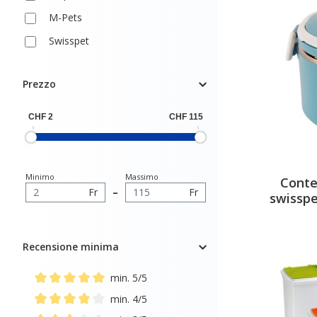
M-Pets
Swisspet
Prezzo
Minimo
Massimo
Conte
Fr
–
Fr
swisspe
Recensione minima
min. 5/5
Add filter: Minimum rating of 5 out of 5 stars
min. 4/5
Add filter: Minimum rating of 4 out of 5 stars