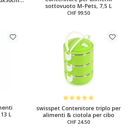
sottovuoto M-Pets, 7,5 L
5
CHF 99.50
Average rating of 5 out of 5 stars
menti
swisspet Contenitore triplo per
 13 L
alimenti & ciotola per cibo
CHF 24.50