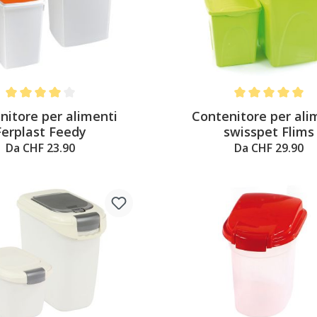
Average rating of 4 out of 5 stars
Average rating of 
nitore per alimenti
Contenitore per ali
Ferplast Feedy
swisspet Flims
Da CHF 23.90
Da CHF 29.90