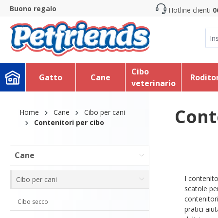
Buono regalo
Hotline clienti
0
search
Skip to main navigation
Cibo
Gatto
Cane
Roditor
veterinario
Cont
Home
Cane
Cibo per cani
Contenitori per cibo
Cane
I contenito
Cibo per cani
scatole pe
contenitori
Cibo secco
pratici ai