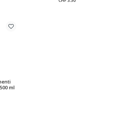
CHF 3.50
menti
2500 ml