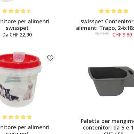
Average rating of 4.5 out of 5 stars
Average rating of 
nitore per alimenti
swisspet Contenitor
swisspet
alimenti Trapo, 24x1
rosso, 5l
CHF 9.90
Da CHF 22.90
CHF 9.80
Paletta per mangim
Average rating of 5 out of 5 stars
nitore per alimenti
contenitori da 5 e 
swisspet