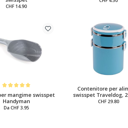
CHF 4.50
CHF 14.90
Contenitore per ali
Average rating of 5 out of 5 stars
per mangime swisspet
swisspet Traveldog, 
Handyman
CHF 29.80
Da CHF 3.95