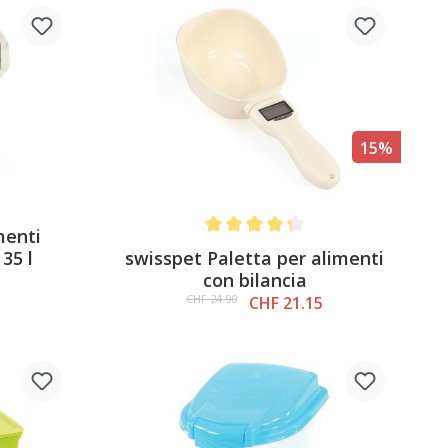
15%
menti
Average rating of 4.2 out of 5 stars
swisspet Paletta per alimenti
35 l
con bilancia
CHF 24.90
CHF 21.15