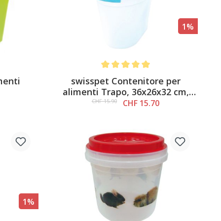
1%
5 out of 5 stars
Average rating of 5 out of 5 stars
menti
swisspet Contenitore per
alimenti Trapo, 36x26x32 cm,
blu, 10 l
CHF 15.90
CHF 15.70
1%