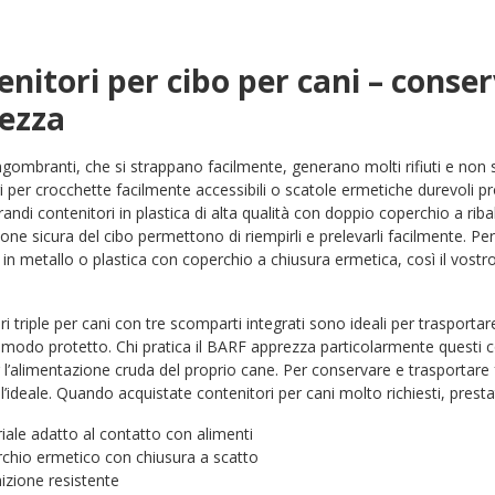
nitori per cibo per cani – conser
rezza
ngombranti, che si strappano facilmente, generano molti rifiuti e non 
i per crocchette facilmente accessibili o scatole ermetiche durevoli pro
andi contenitori in plastica di alta qualità con doppio coperchio a ribal
one sicura del cibo permettono di riempirli e prelevarli facilmente. Pe
 in metallo o plastica con coperchio a chiusura ermetica, così il vo
ori triple per cani con tre scomparti integrati sono ideali per trasp
 modo protetto. Chi pratica il BARF apprezza particolarmente questi 
 l’alimentazione cruda del proprio cane. Per conservare e trasportare 
l’ideale. Quando acquistate contenitori per cani molto richiesti, prestat
iale adatto al contatto con alimenti
chio ermetico con chiusura a scatto
izione resistente