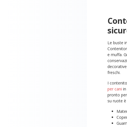
Conte
sicu
Le buste i
Contenitor
e muffa. Gr
conservazi
decorative
freschi.
I contenit
per cani
in
pronto per
su ruote è 
Mater
Coper
Guarn