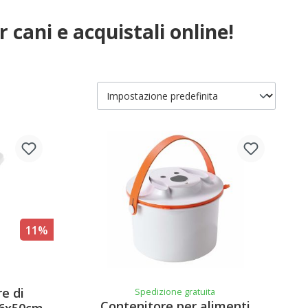
r cani e acquistali online!
11%
e di
Spedizione gratuita
Contenitore per alimenti
26x50cm,