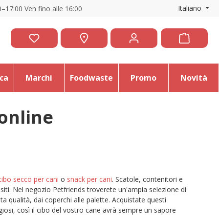
Italiano
–17:00 Ven fino alle 16:00
ica
Marchi
Foodwaste
Promo
Novità
 online
cibo secco per cani
o
snack per cani
. Scatole, contenitori e
siti. Nel negozio Petfriends troverete un'ampia selezione di
ta qualità, dai coperchi alle palette. Acquistate questi
ggiosi, così il cibo del vostro cane avrà sempre un sapore