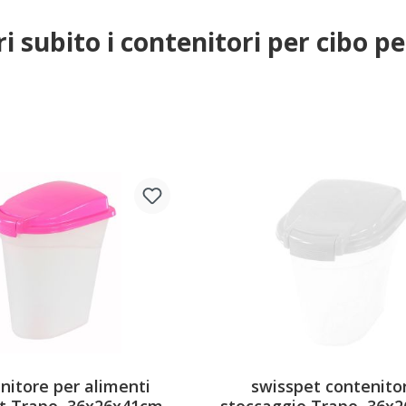
i subito i contenitori per cibo pe
nitore per alimenti
swisspet contenitor
t Trapo, 36x26x41cm,
stoccaggio Trapo, 36x