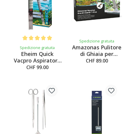
Spedizione gratuita
Average rating of 5 out of 5 stars
Amazonas Pulitore
Spedizione gratuita
Eheim Quick
di Ghiaia per
Vacpro Aspiratore
Acquari T-Plus
CHF 89.00
per fanghi
Cambi d'Acqua e
CHF 99.00
Pulizia della Ghiaia