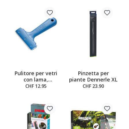
Pulitore per vetri
Pinzetta per
con lama,
piante Dennerle XL
portatile,
CHF 12.95
CHF 23.90
larghezza = 8 cm