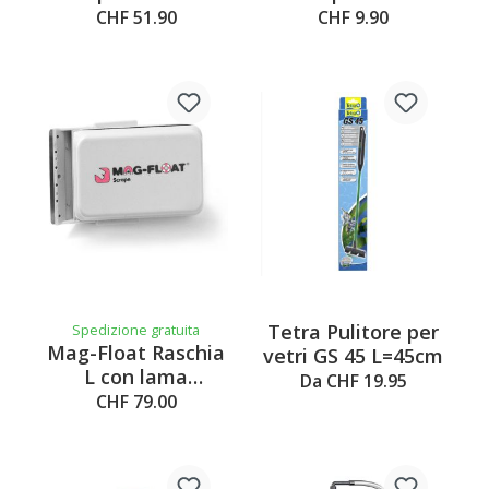
superficie, 300 l/h,
rapidCleaner
CHF 51.90
CHF 9.90
5W,
54x40.5x132mm
Tetra Pulitore per
Spedizione gratuita
Mag-Float Raschia
vetri GS 45 L=45cm
L con lama
Da CHF 19.95
80x60x25/25mm
CHF 79.00