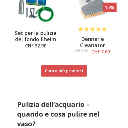
15%
Set per la pulizia
Average rating of 5 out of 
Dennerle
del fondo Eheim
Cleanator
CHF 32.90
CHF 8.95
CHF 7.60
Carica più prodotti
Pulizia dell’acquario –
quando e cosa pulire nel
vaso?