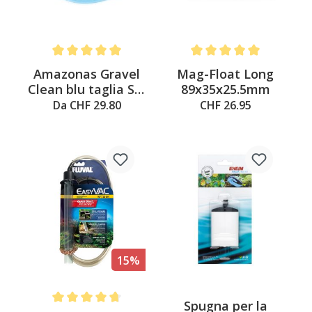
Average rating of 5 out of 5 stars
Average rating of 5 out of 
Amazonas Gravel
Mag-Float Long
Clean blu taglia S o
89x35x25.5mm
L
Da CHF 29.80
CHF 26.95
15%
Spugna per la