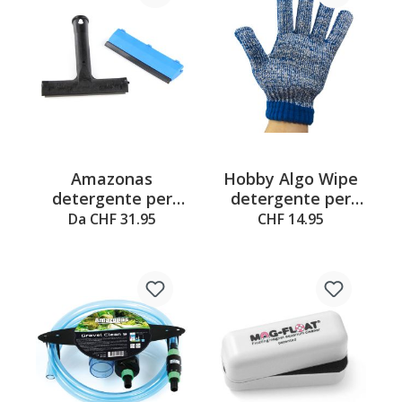
Amazonas
Hobby Algo Wipe
detergente per
detergente per
vetri con lama
vetri, guanto
Da CHF 31.95
CHF 14.95
Triumph