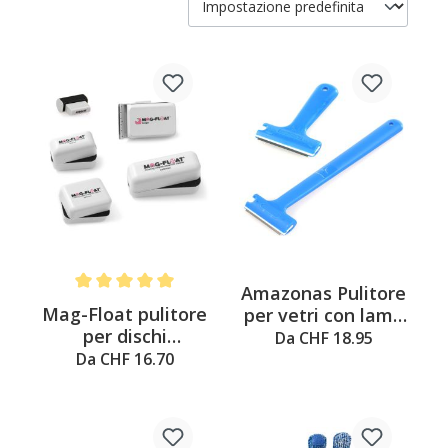
Amazonas Pulitore
Average rating of 5 out of 5 stars
Mag-Float pulitore
per vetri con lama
per dischi
Handy
Da CHF 18.95
magnetici
Da CHF 16.70