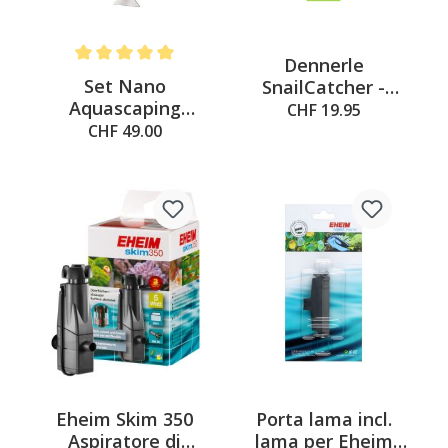
Dennerle
Average rating of 5 out of 5 stars
Set Nano
SnailCatcher -
Aquascaping
Raccoglitore di
CHF 19.95
Dennerle
lumache per vetri
CHF 49.00
di acquari con
manico telescopico
Eheim Skim 350
Porta lama incl.
Aspiratore di
lama per Eheim