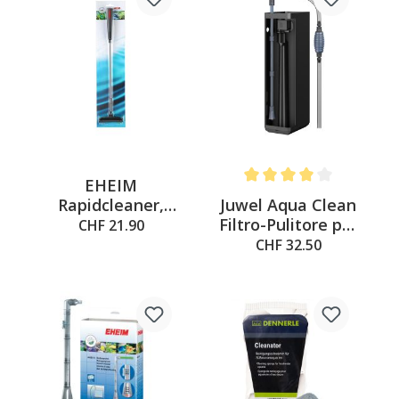
EHEIM
Average rating of 4 out of 
Juwel Aqua Clean
Rapidcleaner,
Filtro-Pulitore per
lunghezza: 58 cm
CHF 21.90
acquari
CHF 32.50