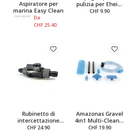
Average rating of 4.7 out of 5 stars
Aspiratore per
pulizia per Eheim
marina Easy Clean
rapidCleaner
CHF 9.90
CHF 29.90
Da
CHF 25.40
Rubinetto di
Amazonas Gravel
intercettazione
4in1 Multi-Cleaner
EHEIM
blu
CHF 24.90
CHF 19.90