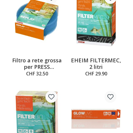
Filtro a rete grossa
EHEIM FILTERMEC,
per PRESS
2 litri
7000/10000
CHF 32.50
CHF 29.90