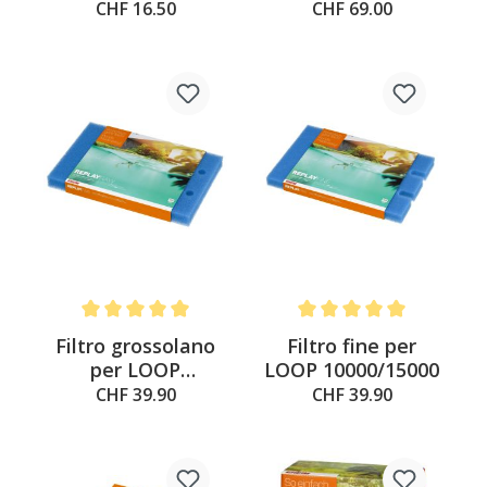
1000L di
CHF 16.50
CHF 69.00
contenuto, 1l
Average rating of 5 out of 5 stars
Average rating of 5 out of 
Filtro grossolano
Filtro fine per
per LOOP
LOOP 10000/15000
10000/15000
CHF 39.90
CHF 39.90