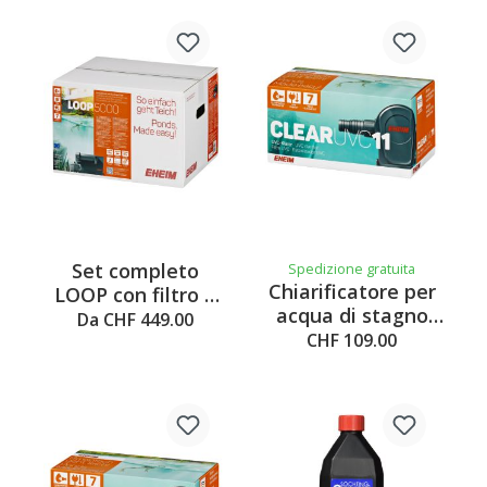
Set completo
Spedizione gratuita
Chiarificatore per
LOOP con filtro a
acqua di stagno
flusso
Da CHF 449.00
CLEAR UVC
CHF 109.00
continuo/pezzi di
ricambio