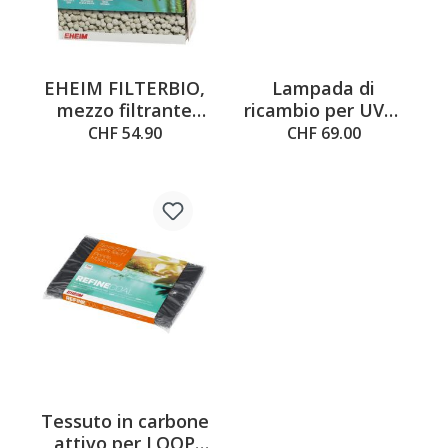
EHEIM FILTERBIO,
Lampada di
mezzo filtrante
ricambio per UVC-
biologico, 2l
18
CHF 54.90
CHF 69.00
Tessuto in carbone
attivo per LOOP