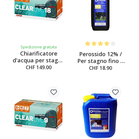
Spedizione gratuita
Average rating of 4 out of 
Chiarificatore
Perossido 12% /
d'acqua per stagno
Per stagno fino a
CLEAR UVC
CHF 149.00
ca. 4000L di
CHF 18.90
contenuto, 1l