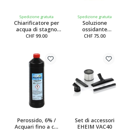
Spedizione gratuita
Spedizione gratuita
Chiarificatore per
Soluzione
acqua di stagno
ossidante
CLEAR UVC
perossido 12% - 5
CHF 99.00
CHF 75.00
litri
Perossido, 6% /
Set di accessori
Acquari fino a ca.
EHEIM VAC40