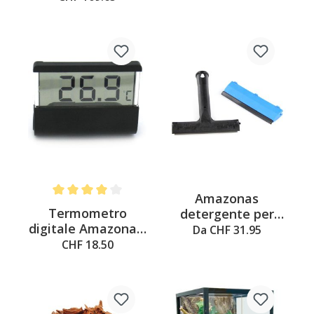
Amazonas
Average rating of 4 out of 5 stars
Termometro
detergente per
digitale Amazonas,
vetri con lama
Da CHF 31.95
nero, 6x4.5x1.8 cm
Triumph
CHF 18.50