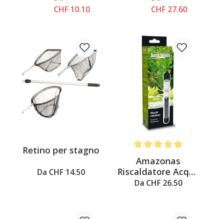
CHF 10.10
CHF 27.60
Retino per stagno
Average rating of 5 out of 
Amazonas
Riscaldatore Acqua
Da CHF 14.50
- Riscaldatore
Da CHF 26.50
regolabile da 50W
a 300W