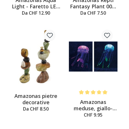
Light - Faretto LED
Fantasy Plant 007,
subacqueo 0.4W
pianta artificiale
Da CHF 12.90
Da CHF 7.50
Amazonas pietre
Average rating of 5 out of 
Amazonas
decorative
meduse, giallo-
Da CHF 8.50
viola
CHF 9.95