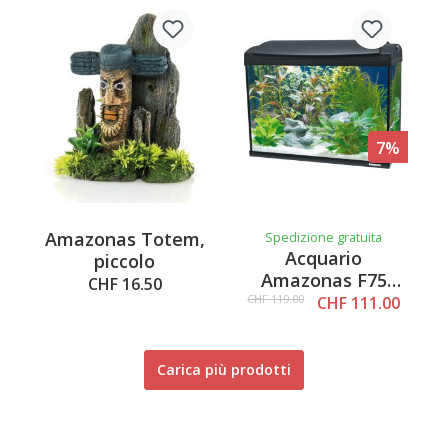
7%
Amazonas Totem,
Spedizione gratuita
Acquario
piccolo
Amazonas F75
CHF 16.50
nero
CHF 119.00
CHF 111.00
Carica più prodotti