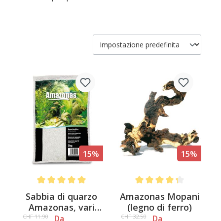
15%
15%
Average rating of 5 out of 5 stars
Average rating of 4.3 out o
Sabbia di quarzo
Amazonas Mopani
Amazonas, vari
(legno di ferro)
colori
CHF 11.90
CHF 32.50
Da
Da