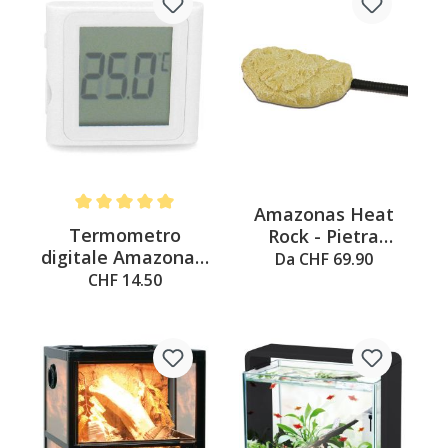
Amazonas Heat
Average rating of 5 out of 5 stars
Termometro
Rock - Pietra
digitale Amazonas,
riscaldante
Da CHF 69.90
bianco, 5x1x4.6 cm
CHF 14.50