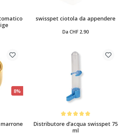
utomatico
swisspet ciotola da appendere
eige
Da CHF 2.90
8%
4.6 out of 5 stars
Average rating of 5 out of 5 stars
, marrone
Distributore d’acqua swisspet 75
ml