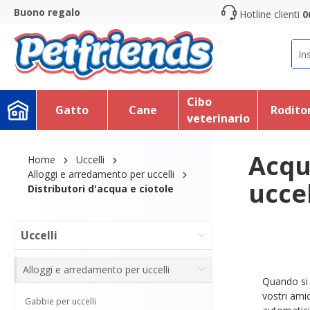
Buono regalo
Hotline clienti
0
search
Skip to main navigation
Cibo
Gatto
Cane
Roditor
veterinario
Acqu
Home
Uccelli
Alloggi e arredamento per uccelli
uccel
Distributori d'acqua e ciotole
Uccelli
Alloggi e arredamento per uccelli
Quando si 
vostri ami
Gabbie per uccelli