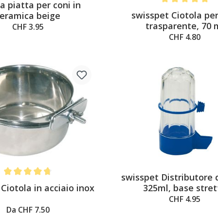
a piatta per coni in
Average rating of 
swisspet Ciotola per
eramica beige
trasparente, 70 
CHF 3.95
CHF 4.80
swisspet Distributore 
Average rating of 4.6 out of 5 stars
Ciotola in acciaio inox
325ml, base stret
CHF 4.95
Da CHF 7.50