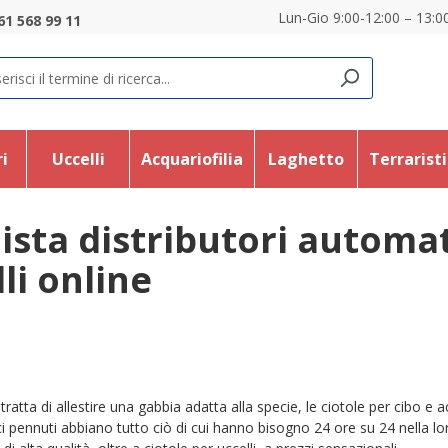
Lun-Gio 9:00-12:00 – 13:00
61 568 99 11
i
Uccelli
Acquariofilia
Laghetto
Terrarist
ista distributori automati
li online
tratta di allestire una gabbia adatta alla specie, le ciotole per cibo e
ci pennuti abbiano tutto ciò di cui hanno bisogno 24 ore su 24 nella l