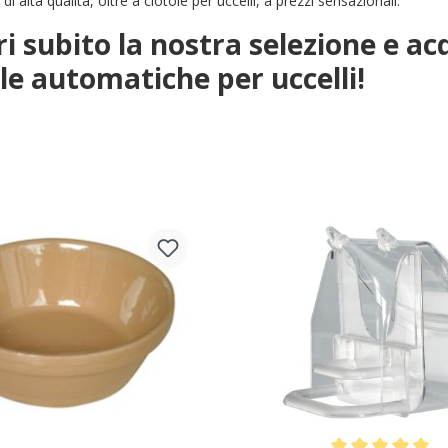
di alta qualità, oltre a ciotole per uccelli, a prezzi sensazionali.
i subito la nostra selezione e a
le automatiche per uccelli!