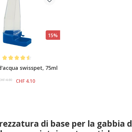
15%
Average rating of 4.5 out of 5 stars
d'acqua swisspet, 75ml
CHF 4.80
CHF 4.10
rezzatura di base per la gabbia de