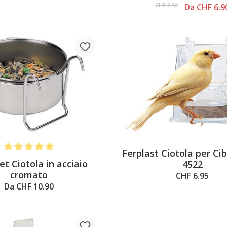
CHF 7.50
Da CHF 6.9
Ferplast Ciotola per Ci
Average rating of 5 out of 5 stars
et Ciotola in acciaio
4522
cromato
CHF 6.95
Da CHF 10.90