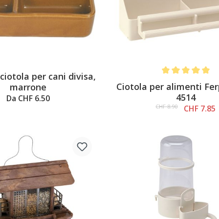
ciotola per cani divisa,
Average rating of 
Ciotola per alimenti Fer
marrone
4514
Da CHF 6.50
CHF 8.90
CHF 7.85