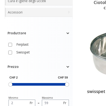
Cura e igiene degli uccelli
Ciotol
c
Accessori
Produttore
Ferplast
Swisspet
Prezzo
swisspet 
Minimo
Massimo
Fr
–
Fr