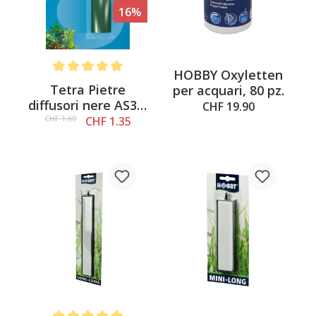
16%
HOBBY Oxyletten
Average rating of 5 out of 5 stars
Tetra Pietre
per acquari, 80 pz.
diffusori nere AS30,
CHF 19.90
AS35, AS40, AS45
CHF 1.60
CHF 1.35