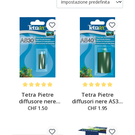
Average rating of 5 out of 5 stars
Average rating of 5 out of 
Tetra Pietre
Tetra Pietre
diffusore nere
diffusori nere AS30,
AS30, AS35, AS40,
AS35, AS40, AS45
CHF 1.50
CHF 1.95
AS45