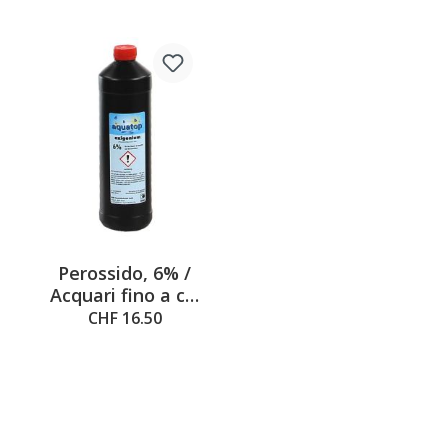
Perossido, 6% /
Acquari fino a ca.
1000L di
CHF 16.50
contenuto, 1l