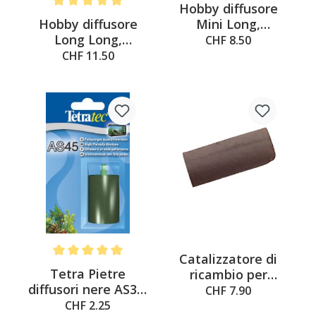
Hobby diffusore
Average rating of 5 out of 5 stars
Hobby diffusore
Mini Long,
Long Long,
30x125mm
CHF 8.50
30x250mm
CHF 11.50
Catalizzatore di
Average rating of 5 out of 5 stars
Tetra Pietre
ricambio per
diffusori nere AS30,
ossidatore
CHF 7.90
AS35, AS40, AS45
CHF 2.25