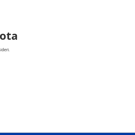
uota
ideri.