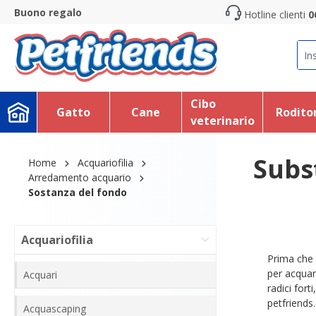
Buono regalo
Hotline clienti
0
search
Skip to main navigation
Cibo
Gatto
Cane
Roditor
veterinario
Subs
Home
Acquariofilia
Arredamento acquario
Sostanza del fondo
Acquariofilia
Prima che
per acquar
Acquari
radici fort
petfriends
Acquascaping