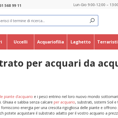
Lun-Gio 9:00-12:00 – 13:00
61 568 99 11
i
Uccelli
Acquariofilia
Laghetto
Terrarist
trato per acquari da acq
le piante d’acquario
e i pesci entrino nel loro nuovo mondo sottomarin
i. Ghiaia e sabbia senza calcare
per acquario
, substrati, sistemi Soil 
i, forniscono energia per una crescita rigogliosa delle piante e offrono
.ch potete acquistare il substrato adatto per il vostro acquario a pre