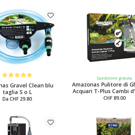
Spedizione gratuita
Average rating of 5 out of 5 stars
Amazonas Pulitore di Gh
as Gravel Clean blu
Acquari T-Plus Cambi d
taglia S o L
Pulizia della Ghia
CHF 89.00
Da CHF 29.80