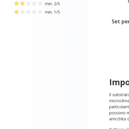
Add filter: Minimum rating of 3 out of 5 stars
min. 2/5
Add filter: Minimum rating of 2 out of 5 stars
min. 1/5
Add filter: Minimum rating of 1 out of 5 stars
Set per
Impor
Il substra
microclima
particolarm
possono mu
arricchita 