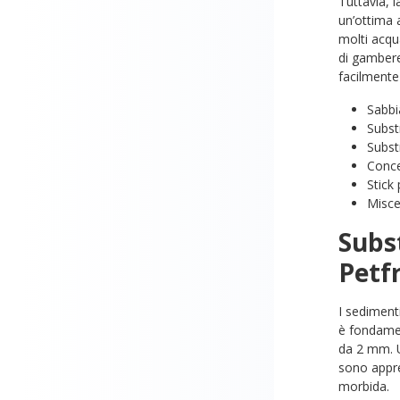
Tuttavia, 
un’ottima 
molti acqua
di gamberet
facilmente 
Sabbi
Substr
Subst
Conce
Stick 
Misce
Subs
Petf
I sediment
è fondamen
da 2 mm. 
sono appre
morbida.