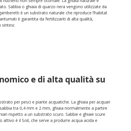
di nutrienti non sempre ottimale. La ghiaia naturale è
zato. Sabbia o ghiaia di quarzo nera vengono utilizzate da
r gamberetti è un substrato naturale che riproduce l’habitat
antumati è garantita da fertilizzanti di alta qualità,
 sintesi:
omico e di alta qualità su
bstrato per pesci e piante acquatiche. La ghiaia per acquari
sabbia tra 0,4 mm e 2 mm, ghiaia normalmente a partire
iari rispetto a un substrato scuro. Sabbie e ghiaie scure
ttivo è il Soil, che serve a produrre acqua acida e