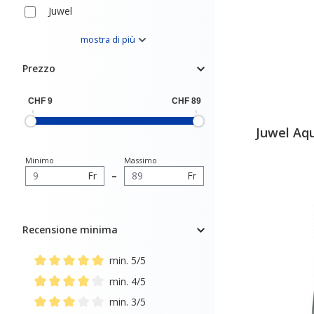
Juwel
Tetra
mostra di più
Prezzo
Juwel Aqu
Minimo
Massimo
Fr
–
Fr
Recensione minima
min. 5/5
Add filter: Minimum rating of 5 out of 5 stars
min. 4/5
Add filter: Minimum rating of 4 out of 5 stars
min. 3/5