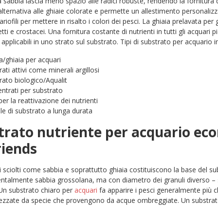
la sabbia lascia meno spazio alle radici robuste, rendendo la fornitura 
alternativa alle ghiaie colorate e permette un allestimento personaliz
riofili per mettere in risalto i colori dei pesci. La ghiaia prelavata pe
ti e crostacei. Una fornitura costante di nutrienti in tutti gli acquari pi
applicabili in uno strato sul substrato. Tipi di substrato per acquario in
a/ghiaia per acquari
ati attivi come minerali argillosi
rato biologico/Aqualit
ntrati per substrato
per la reattivazione dei nutrienti
le di substrato a lunga durata
trato nutriente per acquario econ
riends
i sciolti come sabbia e soprattutto ghiaia costituiscono la base del su
talmente sabbia grossolana, ma con diametro dei granuli diverso – 
Un substrato chiaro per
acquari
fa apparire i pesci generalmente più ch
zzate da specie che provengono da acque ombreggiate. Un substrato a