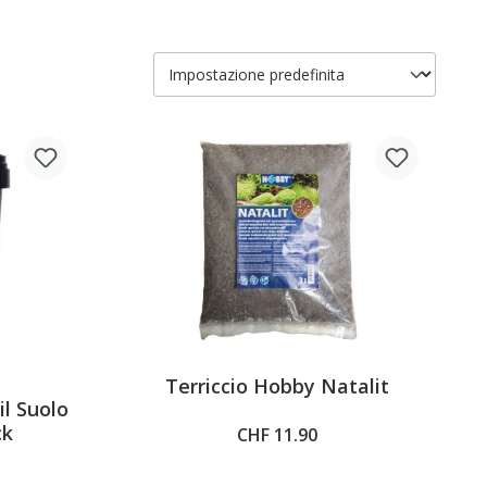
Terriccio Hobby Natalit
5 out of 5 stars
l Suolo
ck
CHF 11.90