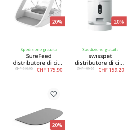
20%
20%
Spedizione gratuita
Spedizione gratuita
SureFeed
swisspet
distributore di cibo
distributore di cibo
con microchip
Shely, 4L, senza
CHF 219.90
CHF 199.00
CHF 175.90
CHF 159.20
telecamera
20%