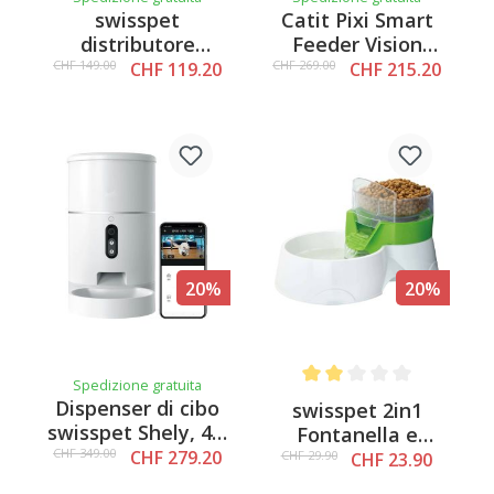
swisspet
Catit Pixi Smart
distributore
Feeder Vision
automatico di cibo
Distributore
CHF 149.00
CHF 269.00
CHF 119.20
CHF 215.20
i102
automatico di cibo
20%
20%
Spedizione gratuita
Average rating of 2 out of 
Dispenser di cibo
swisspet 2in1
swisspet Shely, 4L,
Fontanella e
con telecamera
CHF 349.00
CHF 279.20
Dispenser per cibo
CHF 29.90
CHF 23.90
Montego