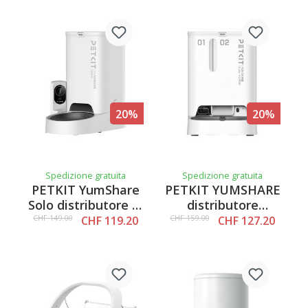
20%
20%
Spedizione gratuita
Spedizione gratuita
PETKIT YumShare
PETKIT YUMSHARE
Solo distributore di
distributore
cibo con
automatico di cibo
CHF 149.00
CHF 159.00
CHF 119.20
CHF 127.20
telecamera
intelligente a
doppio contenitore
con telecamera