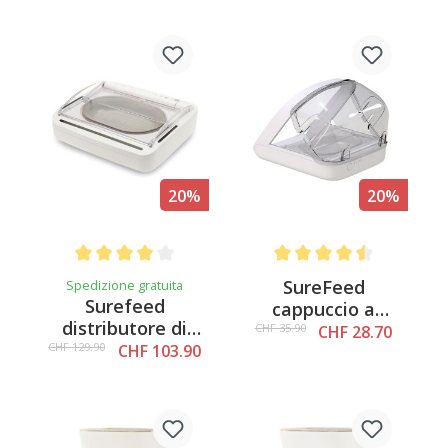
20%
20%
Average rating of 4 out of 5 stars
Average rating of 4.5 out o
SureFeed
Spedizione gratuita
Surefeed
cappuccio a
distributore di
innesto per
CHF 35.90
CHF 28.70
cibo, ermetico
CHF 129.90
CHF 103.90
distributore di cibo
Connect