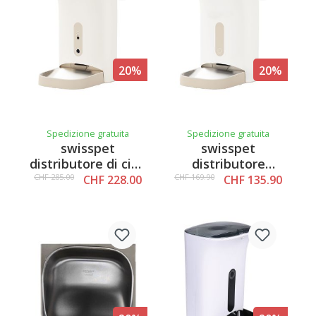
20%
20%
Spedizione gratuita
Spedizione gratuita
swisspet
swisspet
distributore di cibo
distributore
i202 con
automatico di cibo
CHF 285.00
CHF 169.90
CHF 228.00
CHF 135.90
telecamera, beige
i202, beige