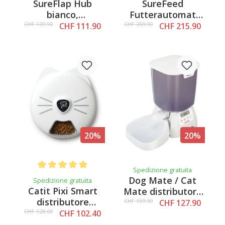
SureFlap Hub
SureFeed
bianco,
Futterautomat
90x90x68mm
Connect bianco
CHF 139.90
CHF 269.90
CHF 111.90
CHF 215.90
20%
20%
Spedizione gratuita
Average rating of 5 out of 5 stars
Dog Mate / Cat
Spedizione gratuita
Catit Pixi Smart
Mate distributore
distributore
automatico di cibo
CHF 159.90
CHF 127.90
automatico di cibo,
C3000
CHF 128.00
CHF 102.40
6x170ml