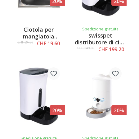
20%
20%
Ciotola per
Spedizione gratuita
swisspet
mangiatoia
distributore di cibo
automatica i202 in
CHF 24.50
CHF 19.60
i102 con
CHF 249.00
CHF 199.20
acciaio inox
telecamera
20%
20%
Spedizione gratuita
Spedizione gratuita