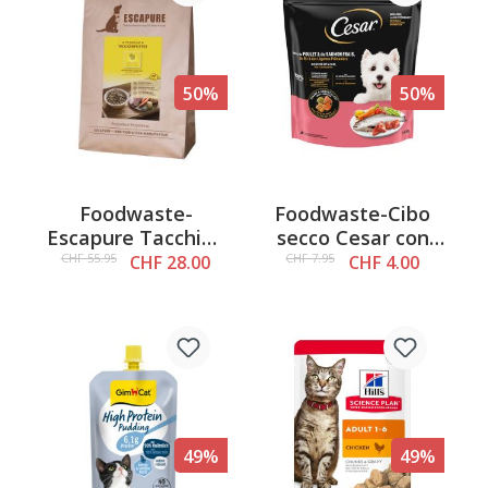
12 kg
50%
50%
Foodwaste-
Foodwaste-Cibo
Escapure Tacchino
secco Cesar con
Premium, 4kg
pollo e salmone,
CHF 55.95
CHF 7.95
CHF 28.00
CHF 4.00
1,4 kg
49%
49%