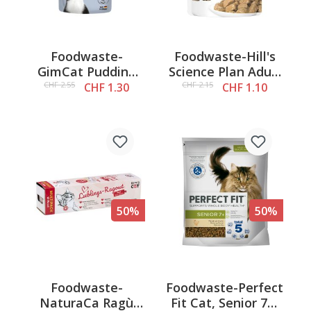
Foodwaste-
Foodwaste-Hill's
GimCat Pudding
Science Plan Adult
High Protein, 100g
Optimal Care,
CHF 2.55
CHF 2.15
CHF 1.30
CHF 1.10
Pollo, 85g
50%
50%
Foodwaste-
Foodwaste-Perfect
NaturaCa Ragù
Fit Cat, Senior 7+,