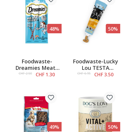
48%
50%
Foodwaste-
Foodwaste-Lucky
Dreamies Meaty
Lou TESTA
Sticks con
SCHIACCIANTE
CHF 2.50
CHF 6.95
CHF 1.30
CHF 3.50
salmone, 6x5g
Cheesy Malt 100g
49%
50%