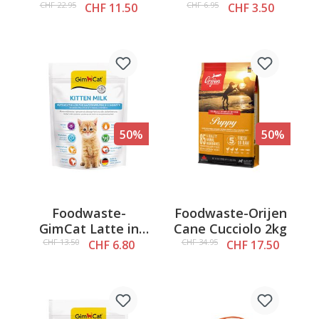
Preferito di Manzo,
Pollo, 750g
CHF 22.95
CHF 6.95
CHF 11.50
CHF 3.50
12x85g
50%
50%
Foodwaste-
Foodwaste-Orijen
GimCat Latte in
Cane Cucciolo 2kg
polvere Cat-Milk,
CHF 13.50
CHF 34.95
CHF 6.80
CHF 17.50
200g