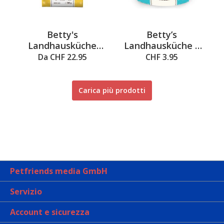
Betty's
Betty’s
Landhausküche
Landhausküche –
Adult - Puro
Confezione fresca
Da CHF 22.95
CHF 3.95
pollame,
per gatti con
croccantini per
canguro e olio di
gatti
borragine 250 g
Carica più prodotti
Petfriends media GmbH
Servizio
Account e sicurezza