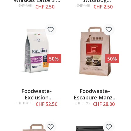
200ml
Healthy&Fresh
CHF 4.95
CHF 4.95
CHF 2.50
CHF 2.50
Snack Anatra, 200g
50%
50%
Foodwaste-
Foodwaste-
Exclusion
Escapure Manzo
HYPOALLERGENIC
Premium 4kg
CHF 104.95
CHF 55.95
CHF 52.50
CHF 28.00
VET Adult
Medium&Large
Tutte le razze
Anatra e Patate,