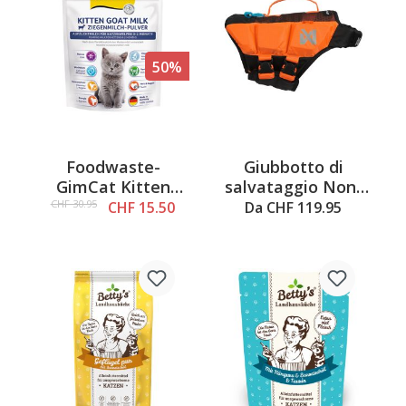
50%
Foodwaste-
Giubbotto di
GimCat Kitten
salvataggio Non-
Latte di Capra in
Stop Protector
CHF 30.95
CHF 15.50
Da CHF 119.95
polvere, 200g