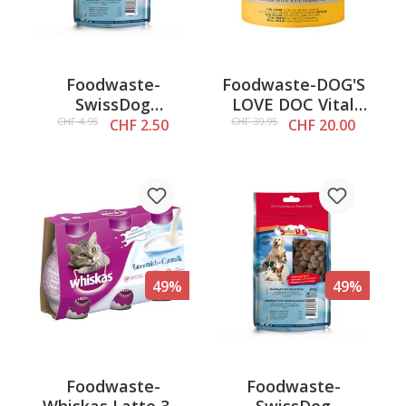
Foodwaste-
Foodwaste-DOG'S
SwissDog
LOVE DOC Vital
Healthy&Fresh
Active, 500g
CHF 4.95
CHF 39.95
CHF 2.50
CHF 20.00
Snack Iberico, 200
g
49%
49%
Foodwaste-
Foodwaste-
Whiskas Latte 3 x
SwissDog