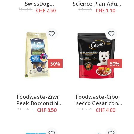
SwissDog
Science Plan Adult
Healthy&Fresh
Optimal Care,
CHF 4.95
CHF 2.15
CHF 2.50
CHF 1.10
Snack Pollo, 200g
Pesce, 85g
50%
50%
Foodwaste-Ziwi
Foodwaste-Cibo
Peak Bocconcini
secco Cesar con
orecchie di agnello
carne di manzo e
CHF 16.95
CHF 7.95
CHF 8.50
CHF 4.00
ricoperte di
pollame, 1,4 kg
fegato, 60g