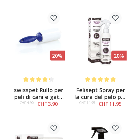
maniglia estraibile
20%
20%
Average rating of 4.2 out of 5 stars
Average rating of 5 out of 
swisspet Rullo per
Felisept Spray per
peli di cani e gatti
la cura del pelo per
Blue
gatti, 250 ml
CHF 4.90
CHF 14.95
CHF 3.90
CHF 11.95