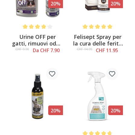
20%
20%
Average rating of 4.1 out of 5 stars
Average rating of 5 out of 
Urine OFF per
Felisept Spray per
gatti, rimuovi odori
la cura delle ferite
e macchie
per gatti, 20 ml
CHF 9.90
CHF 14.95
Da CHF 7.90
CHF 11.95
20%
20%