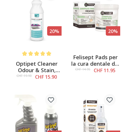
20%
20%
Felisept Pads per
Average rating of 5 out of 5 stars
Optipet Cleaner
la cura dentale dei
Odour & Stain,
gatti, 50 pezzi.
CHF 14.95
CHF 11.95
1000ml
CHF 19.90
CHF 15.90