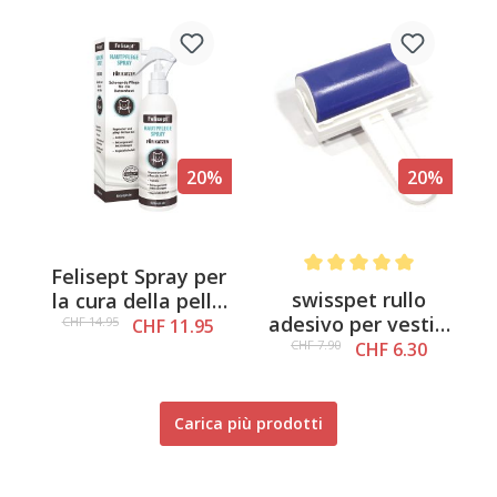
20%
20%
Felisept Spray per
Average rating of 5 out of 
swisspet rullo
la cura della pelle
adesivo per vestiti
per gatti, 250ml
CHF 14.95
CHF 11.95
Cleany, durevole
CHF 7.90
CHF 6.30
Carica più prodotti