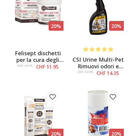
20%
20%
Felisept dischetti
Average rating of 5 out of 
CSI Urine Multi-Pet
per la cura degli
Rimuovi odori e
occhi per gatti, 100
CHF 14.95
CHF 11.95
macchie, 500 ml
pezzi.
CHF 17.95
CHF 14.35
20%
20%