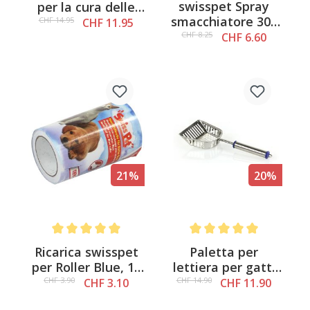
swisspet Spray
per la cura delle
smacchiatore 300
orecchie per gatti,
CHF 14.95
CHF 11.95
ml
50 pezzi.
CHF 8.25
CHF 6.60
21%
20%
Average rating of 4.8 out of 5 stars
Average rating of 5 out of 
Ricarica swisspet
Paletta per
per Roller Blue, 11
lettiera per gatti
m
swisspet in acciaio
CHF 3.90
CHF 14.90
CHF 3.10
CHF 11.90
cromato XL