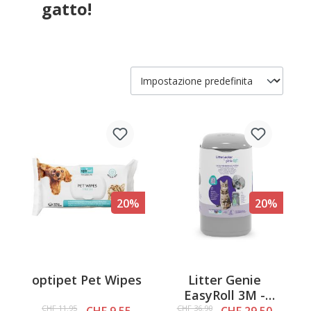
gatto!
20%
20%
optipet Pet Wipes
Litter Genie
EasyRoll 3M -
Secchio per lo
CHF 11.95
CHF 36.90
CHF 9.55
CHF 29.50