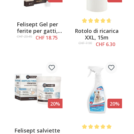
Felisept Gel per
Average rating of 4.8 out o
Rotolo di ricarica
ferite per gatti,
XXL, 15m
20ml
CHF 23.45
CHF 18.75
CHF 7.90
CHF 6.30
20%
20%
Felisept salviette
Average rating of 5 out of 