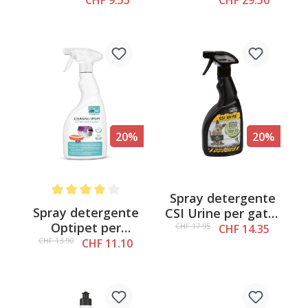
smaltimento della
lettiera per gatti
20%
20%
Spray detergente
Average rating of 4 out of 5 stars
Spray detergente
CSI Urine per gatti,
Optipet per
500ml
CHF 17.95
CHF 14.35
scatole e gabbie,
CHF 13.90
CHF 11.10
500 ml