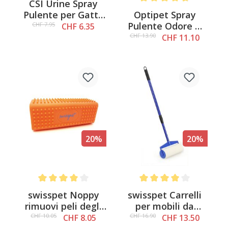
CSI Urine Spray
Average rating of 4.8 out o
Optipet Spray
Pulente per Gatti,
Pulente Odore &
150ml
CHF 7.95
CHF 6.35
Macchie, 500ml
CHF 13.90
CHF 11.10
20%
20%
Average rating of 4 out of 5 stars
Average rating of 4 out of 
swisspet Noppy
swisspet Carrelli
rimuovi peli degli
per mobili da
animali
pavimento XXL con
CHF 10.05
CHF 16.90
CHF 8.05
CHF 13.50