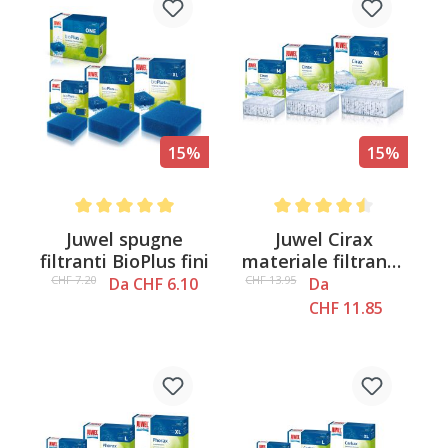
15%
15%
Average rating of 5 out of 5 stars
Average rating of 4.5 out o
Juwel spugne
Juwel Cirax
filtranti BioPlus fini
materiale filtrante
ad alta porosità
CHF 7.20
CHF 13.95
Da CHF 6.10
Da
CHF 11.85