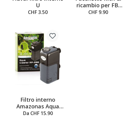
U
ricambio per FB-
1000, 3 pezzi
CHF 3.50
CHF 9.90
Filtro interno
Amazonas Aqua
Cleaner RP, 50 l/h –
Da CHF 15.90
500 l/h