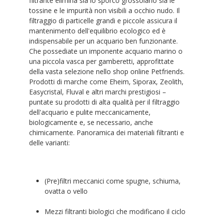
filtrante elimina sia lo sporco grossolano sia le
tossine e le impurità non visibili a occhio nudo. Il
filtraggio di particelle grandi e piccole assicura il
mantenimento dell'equilibrio ecologico ed è
indispensabile per un acquario ben funzionante.
Che possediate un imponente acquario marino o
una piccola vasca per gamberetti, approfittate
della vasta selezione nello shop online Petfriends.
Prodotti di marche come Eheim, Siporax, Zeolith,
Easycristal, Fluval e altri marchi prestigiosi –
puntate su prodotti di alta qualità per il filtraggio
dell'acquario e pulite meccanicamente,
biologicamente e, se necessario, anche
chimicamente. Panoramica dei materiali filtranti e
delle varianti:
(Pre)filtri meccanici come spugne, schiuma,
ovatta o vello
Mezzi filtranti biologici che modificano il ciclo