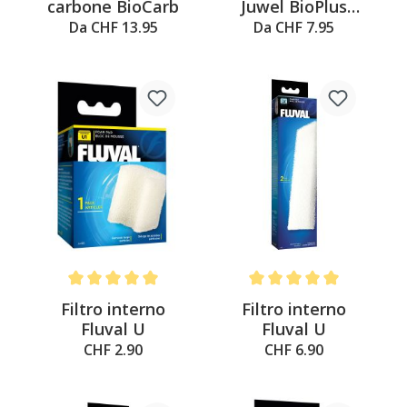
carbone BioCarb
Juwel BioPlus
grossolane
Da CHF 13.95
Da CHF 7.95
Average rating of 5 out of 5 stars
Average rating of 5 out of 
Filtro interno
Filtro interno
Fluval U
Fluval U
CHF 2.90
CHF 6.90