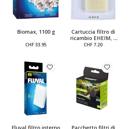
Biomax, 1100 g
Cartuccia filtro di
ricambio EHEIM, 2
pezzi
CHF 33.95
CHF 7.20
Fluval filtro interno
Pacchetto filtri di