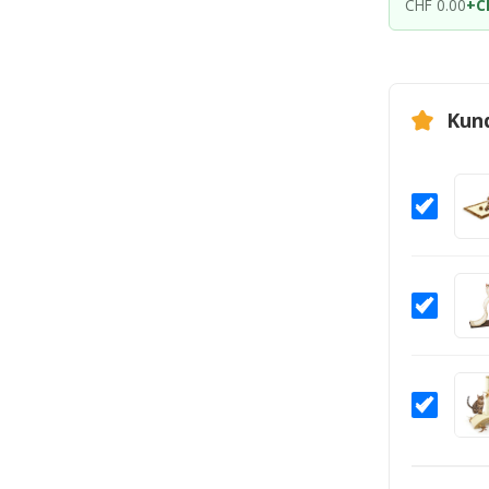
CHF 0.00
+
C
Kun