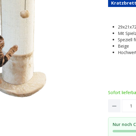
Kratzbret
29x21x7
Mit Spiel
Speziell 
Beige
Hochwert
Sofort lieferb
Product 
Nur noch C