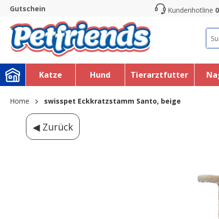
Gutschein
Kundenhotline
0
search
Skip to main navigation
Katze
Hund
Tierarztfutter
Na
Home
swisspet Eckkratzstamm Santo, beige
◀ Zurück