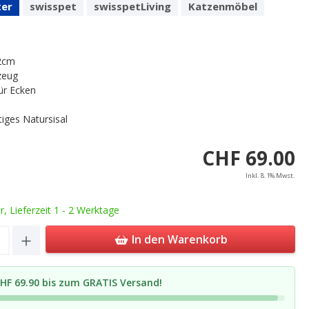
ter
swisspet
swisspetLiving
Katzenmöbel
2cm
zeug
für Ecken
iges Natursisal
CHF 69.00
Inkl. 8.1% Mwst.
ar, Lieferzeit 1 - 2 Werktage
Quantity: Enter the desired amount or u
In den Warenkorb
HF 69.90 bis zum GRATIS Versand!