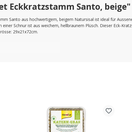
et Eckkratzstamm Santo, beige"
amm Santo aus hochwertigem, beigem Natursisal ist ideal für Ausse
an einer Schnur ist aus weichem, hellbraunem Plüsch. Dieser Eck-Krat
 Grösse: 29x21x72cm.