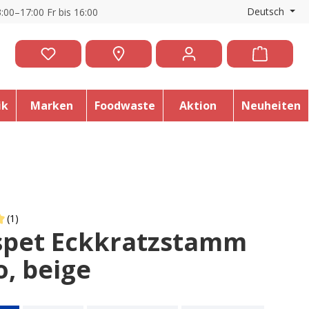
Deutsch
:00–17:00 Fr bis 16:00
ik
Marken
Foodwaste
Aktion
Neuheiten
(1)
spet Eckkratzstamm
 of 5 out of 5 stars
o, beige