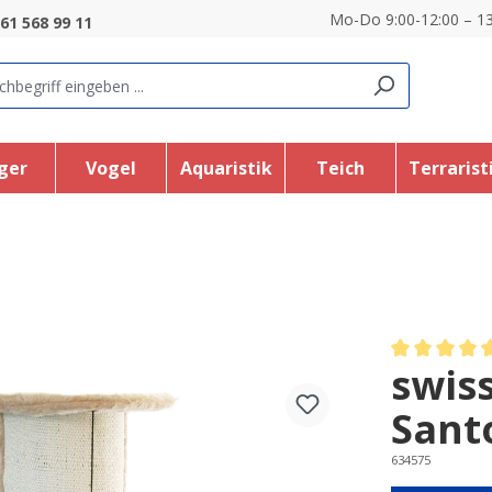
Mo-Do 9:00-12:00 – 13
61 568 99 11
ger
Vogel
Aquaristik
Teich
Terrarist
swis
Average rating
Sant
634575