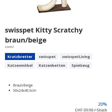
swisspet Kitty Scratchy
braun/beige
634997
Kratzbretter
swisspet
swisspetLiving
Katzenmöbel
Katzenbetten
Spielzeug
Braun/beige
50x24x40.5cm
20%
CHF 39.90 / Stück