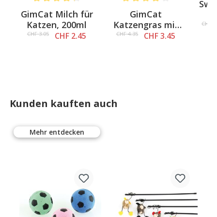
Swi
Average rating of 4.3 out of 5 stars
Average rating of 4 out of 5 st
-
GimCat Milch für
GimCat
u
Katzen, 200ml
Katzengras mit
Tr
CHF 5
0
natürlicher
CHF 3.05
CHF 4.35
CHF 2.45
CHF 3.45
Gerstengras-
Saat
Kunden kauften auch
Mehr entdecken