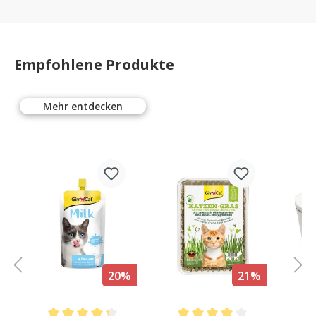
Empfohlene Produkte
Mehr entdecken
%
20%
21%