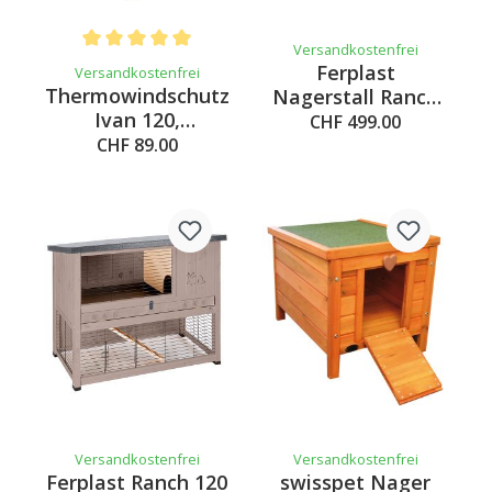
Versandkostenfrei
Average rating of 5 out of 5 stars
Ferplast
Versandkostenfrei
Thermowindschutz
Nagerstall Ranch
Ivan 120,
120 MAX
CHF 499.00
116x61.5x100cm
CHF 89.00
Versandkostenfrei
Versandkostenfrei
Ferplast Ranch 120
swisspet Nager