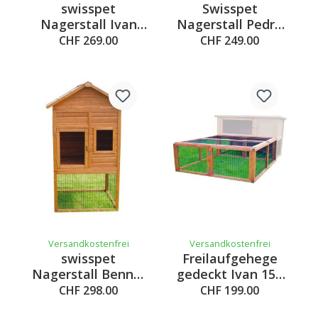
swisspet
Swisspet
Nagerstall Ivan
Nagerstall Pedro
120
mit einer Etage &
CHF 269.00
CHF 249.00
Freilaufgehege
Versandkostenfrei
Versandkostenfrei
swisspet
Freilaufgehege
Nagerstall Benno,
gedeckt Ivan 150
96.4x97.6x150cm
XL,
CHF 298.00
CHF 199.00
154x146.5x50cm