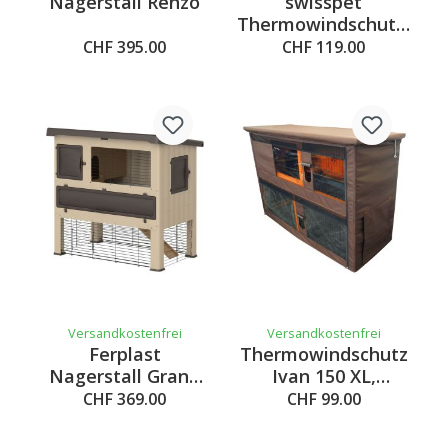
Nagerstall Renzo
swisspet
Thermowindschutz,
150x64x108cm
CHF 395.00
CHF 119.00
Versandkostenfrei
Versandkostenfrei
Ferplast
Thermowindschutz
Nagerstall Grand
Ivan 150 XL,
Lodge 120
155x62x105cm
CHF 369.00
CHF 99.00