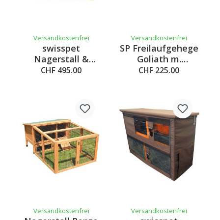
Versandkostenfrei
Versandkostenfrei
swisspet
SP Freilaufgehege
Nagerstall &
Goliath m.
Gehege Benno,
Schlafst. S
CHF 495.00
CHF 225.00
220x97.6x150cm
Versandkostenfrei
Versandkostenfrei