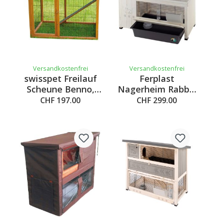
Versandkostenfrei
Versandkostenfrei
swisspet Freilauf
Ferplast
Scheune Benno,
Nagerheim Rabbit
123.2x97.6x120cm
Ville 120
CHF 197.00
CHF 299.00