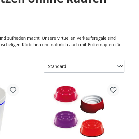
nd zufrieden macht. Unsere virtuellen Verkaufsregale sind
uscheligen Körbchen und natürlich auch mit Futternäpfen für
ellnasen regelmässig etwas Leckeres und Gesundes serviert
 Sie bereit. Überzeugen Sie sich selbst von der Vielfalt.
er eine richtige Freude.
fe für Katzen online kaufen!