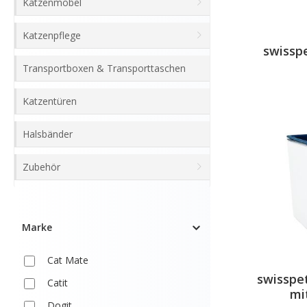
Katzenmöbel
Katzenpflege
swissp
Transportboxen & Transporttaschen
Katzentüren
Halsbänder
Zubehör
Marke
Cat Mate
swisspe
Catit
mi
Dogit