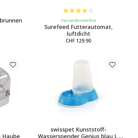
Average rating of 4 out of 5 stars
kbrunnen
Versandkostenfrei
Surefeed Futterautomat,
luftdicht
CHF 129.90
swisspet Kunststoff-
4.5 out of 5 stars
e Haube
Wasserspender Genius blau L,