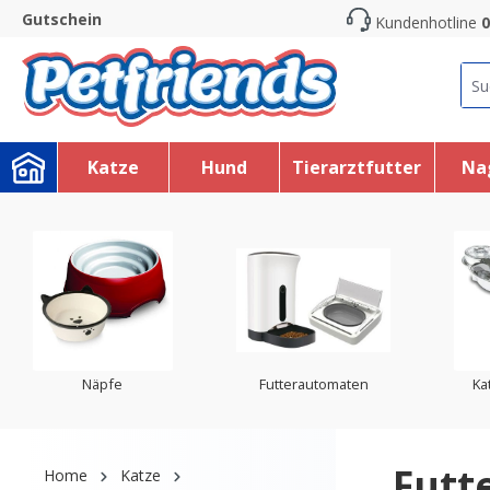
Gutschein
Kundenhotline
0
search
Skip to main navigation
Katze
Hund
Tierarztfutter
Na
Näpfe
Futterautomaten
Ka
Futt
Home
Katze