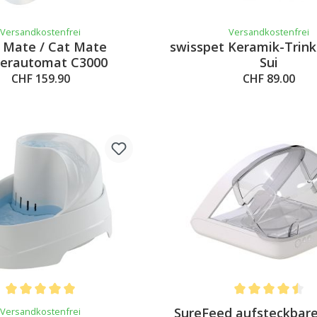
Versandkostenfrei
Versandkostenfrei
 Mate / Cat Mate
swisspet Keramik-Trin
terautomat C3000
Sui
CHF 159.90
CHF 89.00
Average rating of 5 out of 5 stars
Average rating of 
SureFeed aufsteckbar
Versandkostenfrei