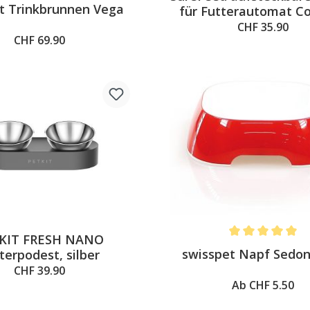
st Trinkbrunnen Vega
für Futterautomat C
CHF 35.90
CHF 69.90
KIT FRESH NANO
Average rating of 
swisspet Napf Sedon
terpodest, silber
CHF 39.90
Ab CHF 5.50