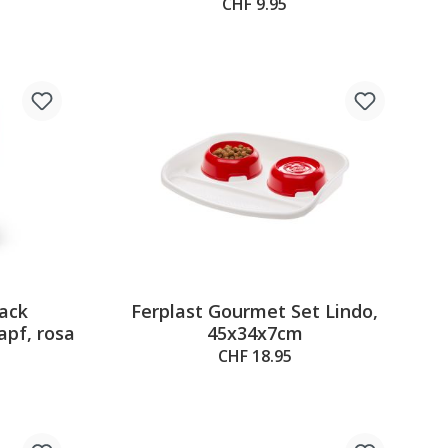
1,5L, 26x17x24cm
CHF 9.95
Pack
Ferplast Gourmet Set Lindo,
apf, rosa
45x34x7cm
CHF 18.95