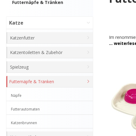
Futternäpfe & Tränken
Katze
Im renommiert
Katzenfutter
prall gefüllt
Katzen. Ohne 
Katzentoiletten & Zubehör
bekommen! Ob f
Kaufen Sie on
Spielzeug
Jetzt 
Futternäpfe & Tränken
Näpfe
Futterautomaten
Katzenbrunnen