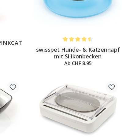
 PINKCAT
Average rating of 4.5 out of 5 stars
swisspet Hunde- & Katzennapf
mit Silikonbecken
Ab CHF 8.95