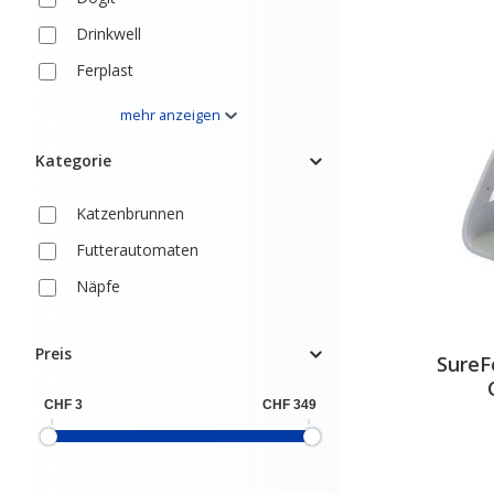
Drinkwell
Ferplast
M-Pets
mehr anzeigen
PETKIT
Kategorie
Surefeed
Katzenbrunnen
SureFlap
Futterautomaten
Swisspet
Näpfe
Trendline
Preis
SureF