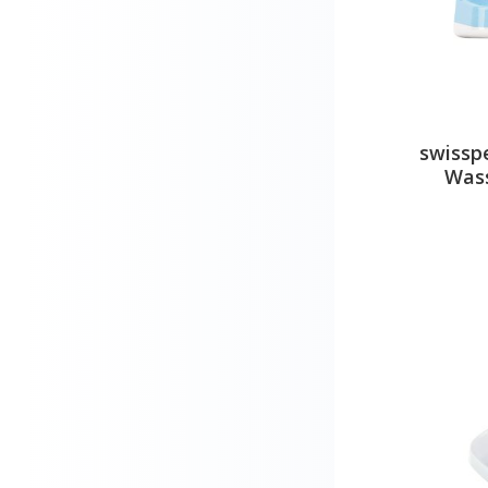
swissp
Was