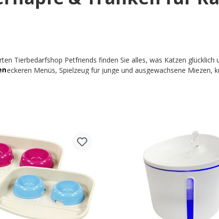
en Tierbedarfshop Petfriends finden Sie alles, was Katzen glücklich u
 mit leckeren Menüs, Spielzeug für junge und ausgewachsene Miezen, k
Letztere geht nämlich gar nichts, schliesslich möchten die kleinen F
ür Nassfutter oder Trockenfutter – wir halten viele tolle Produkte für
line günstig alles für die Katze und machen Sie sich und Ihrem Vierbein
Sortiment entdecken & Futternäp