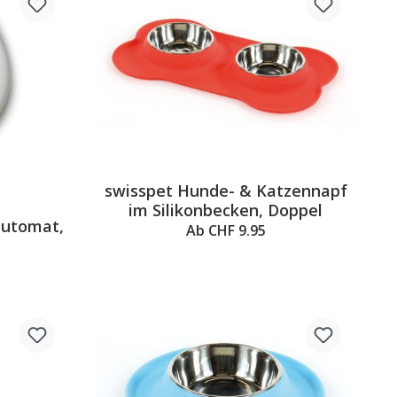
swisspet Hunde- & Katzennapf
5 out of 5 stars
im Silikonbecken, Doppel
automat,
Ab CHF 9.95