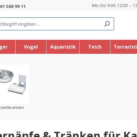
Mo-Do 9:00-12:00 – 13
61 568 99 11
ger
Vogel
Aquaristik
Teich
Terrarist
tzenbrunnen
ernäpfe & Tränken für Ka