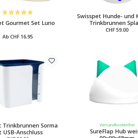
Swisspet Hunde- und 
Average rating of 5 out of 5 stars
et Gourmet Set Luno
Trinkbrunnen Spl
CHF 59.00
Ab CHF 16.95
t Trinkbrunnen Sorma
Versandkostenfrei
SureFlap Hub wei
t USB-Anschluss
90x90x68mm