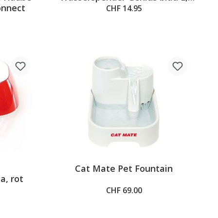
onnect
3L, 32.5x21x29.8cm
CHF 14.95
Cat Mate Pet Fountain
5 out of 5 stars
a, rot
CHF 69.00