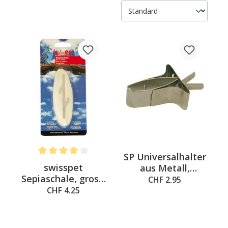
SP Universalhalter
Average rating of 4 out of 5 stars
swisspet
aus Metall,
Sepiaschale, gross:
3x1.5x5cm
CHF 2.95
16.5x5cm
CHF 4.25