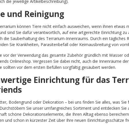
ch die jeweilige Artikelbeschreibung).
ge und Reinigung
errarium können Tiere nicht einfach ausweichen, wenn ihnen etwas 
nd sind Sie dafür verantwortlich, auf eine artgerechte Einrichtung zu 
h die Sauberhaltung des Terrarium-Innenraums. Durch ein tägliches 
iden Sie Krankheiten, Parasitenbefall oder Keimausbreitung von vorn
ie vor der Verwendung das gesamte Zubehör gründlich mit Wasser od
ends Onlineshop. Vergessen Sie dabei nicht, auch die Innenräume d
e sollten vor dem ersten Befüllen sorgfältig gesäubert werden.
wertige Einrichtung für das Terr
riends
tter, Bodengrund oder Dekoration – bei uns finden Sie alles, was Sie 
Durchstöbern Sie unser umfangreiches Sortiment und entdecken Sie a
aft schöne Dekorationselemente, die Ihren Alltag ebenso bereichern w
n und schon in kürzester Zeit über Ihre neuen Einrichtungsschätze fr