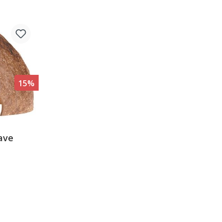
15%
ave