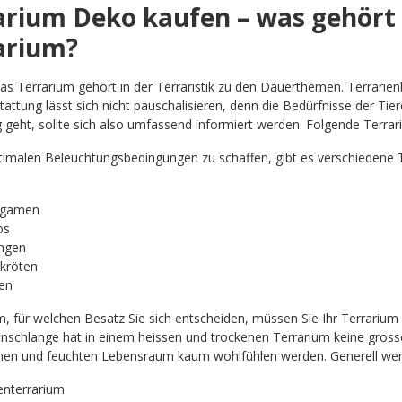
arium Deko kaufen – was gehört 
arium?
as Terrarium gehört in der Terraristik zu den Dauerthemen. Terrarien
attung lässt sich nicht pauschalisieren, denn die Bedürfnisse der Tier
g geht, sollte sich also umfassend informiert werden. Folgende Terrari
imalen Beleuchtungsbedingungen zu schaffen, gibt es verschiedene T
agamen
os
ngen
dkröten
en
, für welchen Besatz Sie sich entscheiden, müssen Sie Ihr Terrarium 
nschlange hat in einem heissen und trockenen Terrarium keine gro
nen und feuchten Lebensraum kaum wohlfühlen werden. Generell werd
nterrarium