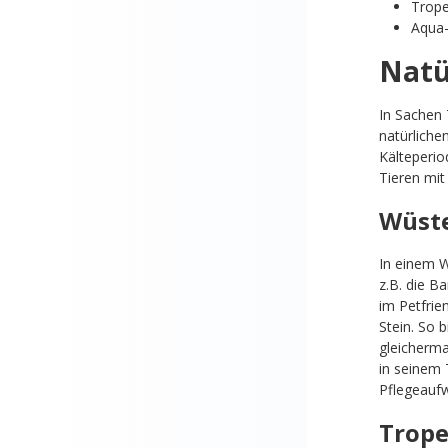
Trope
Aqua-
Natü
In Sachen 
natürliche
Kälteperio
Tieren mit
Wüst
In einem 
z.B. die B
im Petfrie
Stein. So 
gleicherma
in seinem 
Pflegeauf
Trope