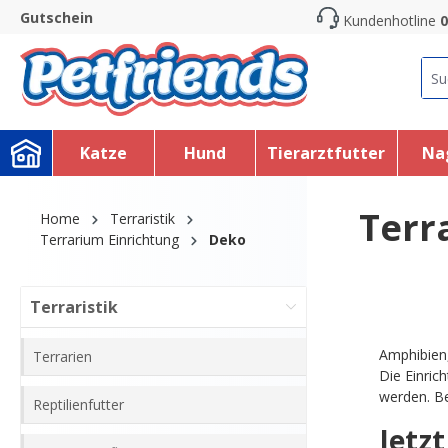
Gutschein
Kundenhotline
0
search
Skip to main navigation
Katze
Hund
Tierarztfutter
Na
Terr
Home
Terraristik
Terrarium Einrichtung
Deko
Terraristik
Amphibien,
Terrarien
Die Einric
werden. Be
Reptilienfutter
Jetz