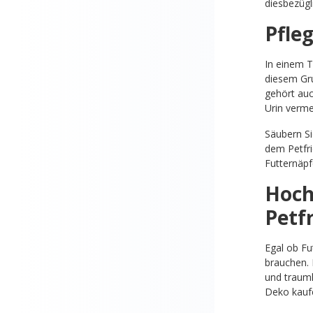
diesbezügli
Pfle
In einem T
diesem Gru
gehört auc
Urin verme
Säubern S
dem Petfri
Futternäpf
Hoch
Petf
Egal ob Fu
brauchen. 
und traumh
Deko kaufe