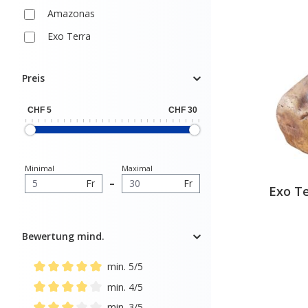
Amazonas
Exo Terra
Preis
Minimal
Maximal
Fr
–
Fr
Exo Te
Bewertung mind.
min. 5/5
Add filter: Minimum rating of 5 out of 5 stars
min. 4/5
Add filter: Minimum rating of 4 out of 5 stars
min. 3/5