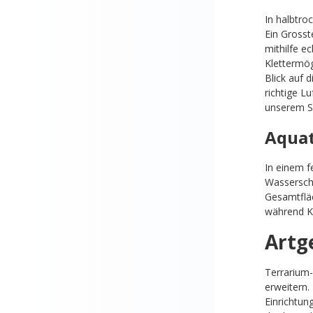
In halbtro
Ein Grosst
mithilfe e
Klettermög
Blick auf 
richtige L
unserem S
Aquat
In einem f
Wasserschi
Gesamtfläc
während Ko
Artg
Terrarium-
erweitern.
Einrichtu