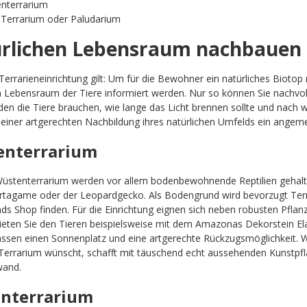
nterrarium
Terrarium oder Paludarium
rlichen Lebensraum nachbauen
Terrarieneinrichtung gilt: Um für die Bewohner ein natürliches Biotop
n Lebensraum der Tiere informiert werden. Nur so können Sie nachvol
den die Tiere brauchen, wie lange das Licht brennen sollte und nach
 einer artgerechten Nachbildung ihres natürlichen Umfelds ein ange
enterrarium
Wüstenterrarium werden vor allem bodenbewohnende Reptilien gehal
artagame oder der Leopardgecko. Als Bodengrund wird bevorzugt Terr
nds Shop finden. Für die Einrichtung eignen sich neben robusten Pfl
bieten Sie den Tieren beispielsweise mit dem Amazonas Dekorstein E
ssen einen Sonnenplatz und eine artgerechte Rückzugsmöglichkeit. We
Terrarium wünscht, schafft mit täuschend echt aussehenden Kunstpf
wand.
nterrarium