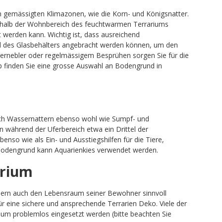
n gemässigten Klimazonen, wie die Korn- und Königsnatter.
weshalb der Wohnbereich des feuchtwarmen Terrariums
t werden kann. Wichtig ist, dass ausreichend
nd des Glasbehälters angebracht werden können, um den
Vernebler oder regelmässigem Besprühen sorgen Sie für die
typ finden Sie eine grosse Auswahl an Bodengrund in
ich Wassernattern ebenso wohl wie Sumpf- und
n während der Uferbereich etwa ein Drittel der
nso wie als Ein- und Ausstiegshilfen für die Tiere,
 Bodengrund kann Aquarienkies verwendet werden.
arium
ondern auch den Lebensraum seiner Bewohner sinnvoll
ür eine sichere und ansprechende Terrarien Deko. Viele der
m problemlos eingesetzt werden (bitte beachten Sie