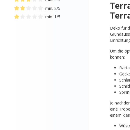
Terr
Add filter: Minimum rating of 3 out of 5 stars
min. 2/5
Terr
Add filter: Minimum rating of 2 out of 5 stars
min. 1/5
Add filter: Minimum rating of 1 out of 5 stars
Deko für d
Grundausst
Einrichtun
Um die opt
können:
Bart
Geck
Schla
Schil
Spinn
Je nachdem
eine Trope
einem klei
Wüste