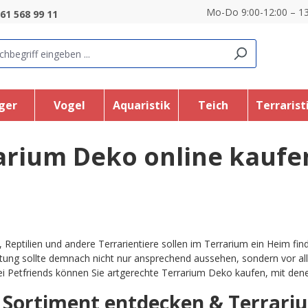
Mo-Do 9:00-12:00 – 13
61 568 99 11
ger
Vogel
Aquaristik
Teich
Terrarist
arium Deko online kaufe
 Reptilien und andere Terrarientiere sollen im Terrarium ein Heim fi
htung sollte demnach nicht nur ansprechend aussehen, sondern vor 
i Petfriends können Sie artgerechte Terrarium Deko kaufen, mit dene
t Sortiment entdecken & Terrari