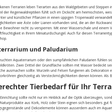
ckenen Terrarien leben Tierarten aus den Waldgebieten und Steppen i
eil der Regenwaldreptilien fühlt sich im Dickicht am heimischsten, 
chter und künstlicher Pflanzen in einen üppigen Tropenwald verwandel
lichkeiten wie Äste oder Lianen vorhanden sind, die an der Rückwa
die Bewohner nicht zu versperren. Mit einer Wasserschale und einem 
uftfeuchtigkeit in Ihrem Miniaturdschungel. Auch für diesen Terrarien
hop.
errarium und Paludarium
euchten Aquaterrarium oder den sumpfähnlichen Paludarien fühlen s
ldkröten. Zwei Drittel der Grundfläche sollten mit Wasser bedeckt sei
he ausmachen sollte. Wurzeln und Felsen fungieren als Dekoration ebe
rkröhren gleichzeitig als Versteckmöglichkeiten dienen können. Als
erechter Tierbedarf für Ihr Terr
Einrichtung sollte nicht nur im Hinblick auf die Optik überzeugen, s
 Naturprodukte aus Kork, Holz oder Stein eignen sich besonders gut f
ngsgegenstände und Dekoelemente können ausserdem auch im Aquariu