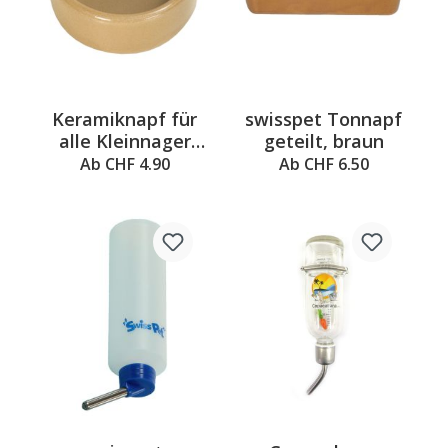
Keramiknapf für
swisspet Tonnapf
alle Kleinnager
geteilt, braun
und Vögel
Ab CHF 4.90
Ab CHF 6.50