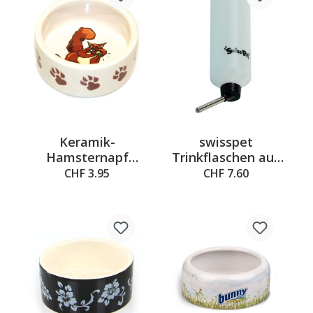
Keramik-
swisspet
Hamsternapf
Trinkflaschen aus
weiss mit
Kunststoff 450ml
CHF 3.95
CHF 7.60
Hamster- und
Pfoten-Motiv