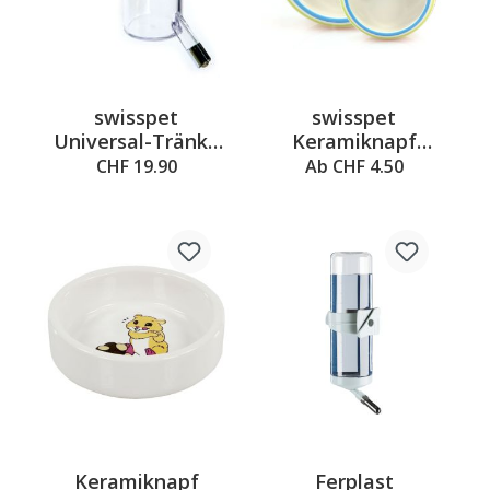
swisspet
swisspet
Universal-Tränke
Keramiknapf
mit Saugnapf
Rainbow
CHF 19.90
Ab CHF 4.50
Keramiknapf
Ferplast