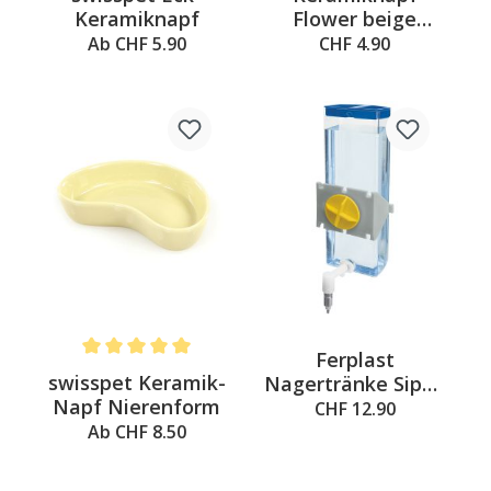
Keramiknapf
Flower beige
Ø=10x4.5cm
Ab CHF 5.90
CHF 4.90
Ferplast
Average rating of 5 out of 5 stars
swisspet Keramik-
Nagertränke Sippy
Napf Nierenform
large, 600ml
CHF 12.90
Ab CHF 8.50