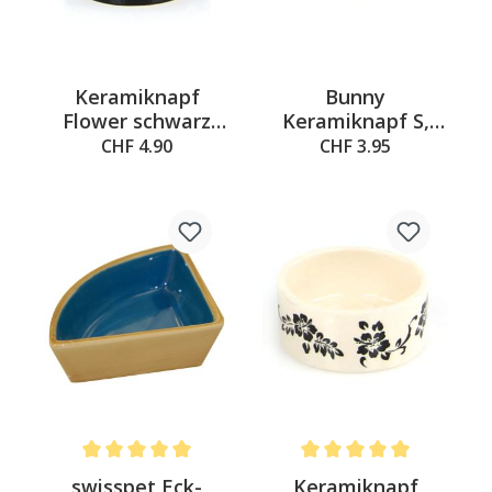
Keramiknapf
Bunny
Flower schwarz
Keramiknapf S,
Ø=10x4.5cm
ø=8.4cm, H=4.2cm
CHF 4.90
CHF 3.95
Average rating of 5 out of 5 stars
Average rating of 5 out of 
swisspet Eck-
Keramiknapf