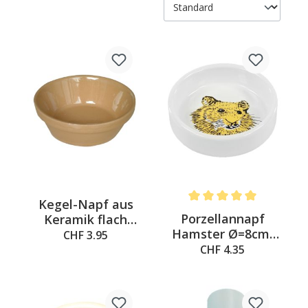
Kegel-Napf aus
Average rating of 5 out of 
Porzellannapf
Keramik flach
Hamster Ø=8cm,
beige
CHF 3.95
h=2.5cm
CHF 4.35