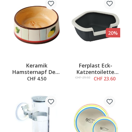
20%
Keramik
Ferplast Eck-
Hamsternapf Deko
Katzentoilette
S, ø=8cm/H=2.5cm
DAMA
CHF 29.50
CHF 4.50
CHF 23.60