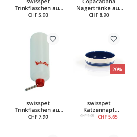
swisspet
Copacabana
Trinkflaschen aus
Nagertränke aus
Kunststoff 250ml
Glas 769ml
CHF 5.90
CHF 8.90
20%
swisspet
swisspet
Trinkflaschen aus
Katzennapf
Kunststoff 600ml
Keramik
CHF 7.05
CHF 7.90
CHF 5.65