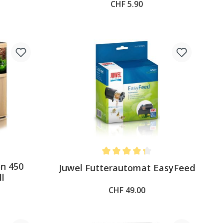
CHF 5.90
Average rating of 4.3 out of 5 stars
on 450
Juwel Futterautomat EasyFeed
ll
CHF 49.00