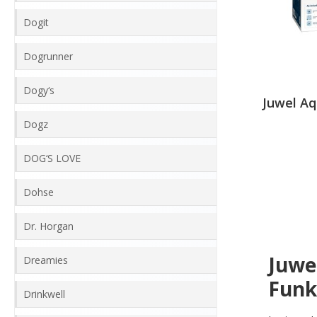
Dogit
Dogrunner
Dogy‘s
Juwel Aq
Dogz
DOG‘S LOVE
Dohse
Dr. Horgan
Juwe
Dreamies
Funk
Drinkwell