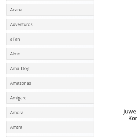
Acana
Adventuros
aFan
Almo
Ama-Dog
Amazonas
Amigard
Juwe
Amora
Kom
Amtra