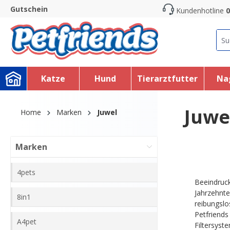
Gutschein
Kundenhotline
0
search
Skip to main navigation
Katze
Hund
Tierarztfutter
Na
Juwe
Home
Marken
Juwel
Marken
4pets
Beeindruck
Jahrzehnte
8in1
reibungslo
Petfriends
A4pet
Filtersyst