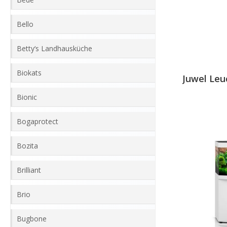
Bello
Betty‘s Landhausküche
Biokats
Juwel Leu
Bionic
Bogaprotect
Bozita
Brilliant
Brio
Bugbone