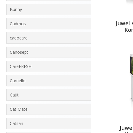
Bunny
Juwel 
Cadmos
Kom
cadocare
Canosept
CareFRESH
Carnello
Catit
Cat Mate
Catsan
Juwe