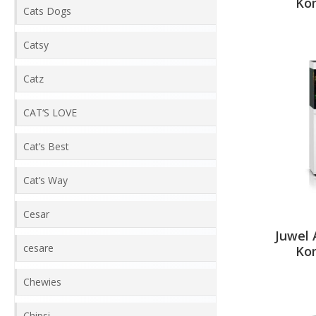
Kom
Cats Dogs
Catsy
Catz
CAT‘S LOVE
Cat’s Best
Cat’s Way
Cesar
Juwel 
cesare
Kom
Chewies
Chipsi