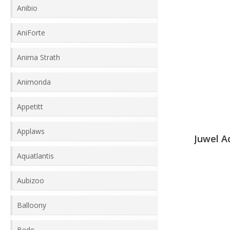
Anibio
AniForte
Anima Strath
Animonda
Appetitt
Applaws
Juwel A
Aquatlantis
Aubizoo
Balloony
Bede