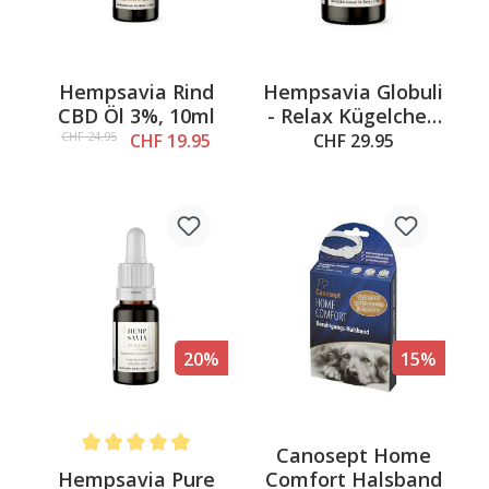
Hempsavia Rind
Hempsavia Globuli
CBD Öl 3%, 10ml
- Relax Kügelchen
10g
CHF 24.95
CHF 19.95
CHF 29.95
20%
15%
Canosept Home
Average rating of 5 out of 5 stars
Hempsavia Pure
Comfort Halsband