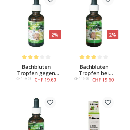
2%
2%
Average rating of 3 out of 5 stars
Average rating of 3 out of 
Bachblüten
Bachblüten
Tropfen gegen
Tropfen bei
Aggression
Notfall/Erste Hilfe
CHF 19.95
CHF 19.95
CHF 19.60
CHF 19.60