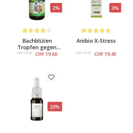
2%
3%
Average rating of 4 out of 5 stars
Average rating of 4.7 out o
Bachblüten
Anibio X-Stress
Tropfen gegen
Angst vor Lärm
CHF 19.95
CHF 19.95
CHF 19.60
CHF 19.45
20%