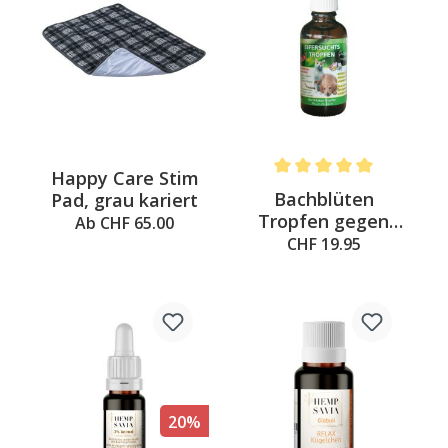
Happy Care Stim
Average rating of 5 out of 
Bachblüten
Pad, grau kariert
Tropfen gegen
Ab CHF 65.00
Eifersucht
CHF 19.95
20%