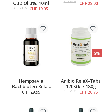
CBD Öl 3%, 10ml
CHF 32.95
CHF 28.00
CHF 24.95
CHF 19.95
5%
Hempsavia
Anibio RelaX-Tabs
Bachblüten Relax
120Stk. / 180g
Tropfen, 10ml
CHF 21.95
CHF 29.95
CHF 20.75