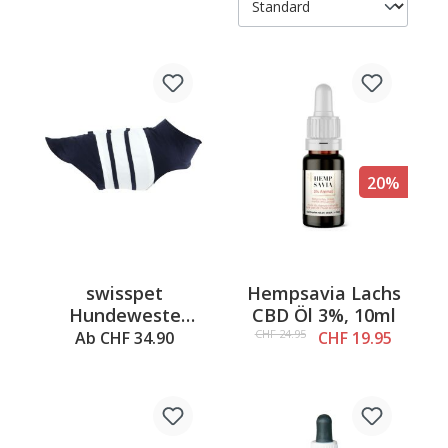
20%
swisspet
Hempsavia Lachs
Hundeweste
CBD Öl 3%, 10ml
Dogychiller –
CHF 24.95
Ab CHF 34.90
CHF 19.95
gegen Stress