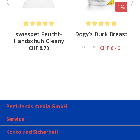
%
1%
.6 out of 5 stars
Average rating of 5 out of 5 stars
Average rating of 5 out of 
swisspet Feucht-
Dogy’s Duck Breast
Handschuh Cleany
CHF 6.45
CHF 8.70
CHF 6.40
Petfriends media GmbH
Service
Konto und Sicherheit