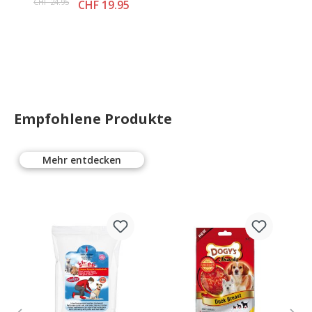
ab
75g
CHF 24.95
CHF 19.95
S
Empfohlene Produkte
Mehr entdecken