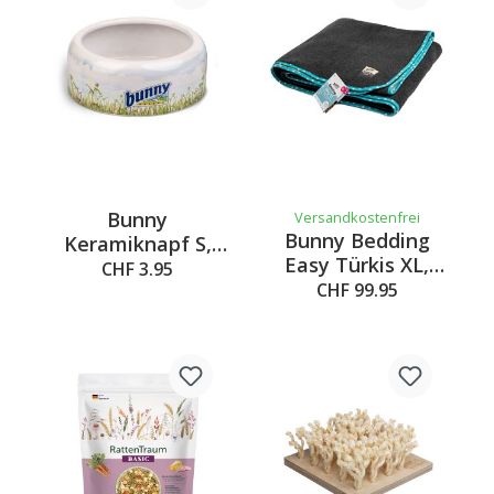
Bunny
Versandkostenfrei
Bunny Bedding
Keramiknapf S,
Easy Türkis XL,
ø=8.4cm, H=4.2cm
CHF 3.95
140x140cm
CHF 99.95