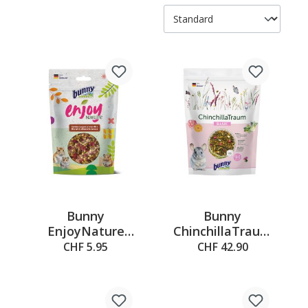
Bunny
Bunny
EnjoyNature
ChinchillaTraum
Seidenraupen-Mix,
BASIC, 3.2kg
CHF 5.95
CHF 42.90
40g