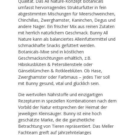
Qualität. Das All Nature-Konzept Botanicals
umfasst hervorragendes Strukturfutter in fein
abgestimmten Mischungen für Meerschweinchen,
Chinchillas, Zwerghamster, Kaninchen, Degus und
andere Nager. Ein frischer Mix aus reinen Zutaten
mit herrlich natürlichem Geschmack. Bunny All
Nature kann als balanciertes Alleinfuttermittel und
schmackhafte Snacks gefüttert werden.
Botanicals-Mixe sind in köstlichen
Geschmacksrichtungen erhältlich, z.B.
Hibiskusblüten & Petersilienstiele oder
Gänseblümchen & Rotkleeblüten. Ob Hase,
Zwerghamster oder Farbmaus – jedes Tier soll
mit Bunny gesund, vital und glücklich sein.
Die wertvollen Nährstoffe und einzigartigen
Rezepturen in speziellen Kombinationen nach dem
Vorbild der Natur entsprechen der Heimat der
jeweiligen Kleinsäuger. Bunny ist eine hoch
geschätzte Marke, die die ganzheitliche
Betrachtung von Tieren repräsentiert. Das Meller
Fachteam greift auf jahrzehntelanges