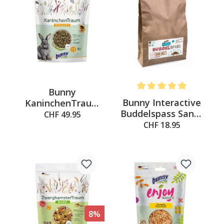
Bunny
Average rating of 5 out of 
Bunny Interactive
KaninchenTraum
Buddelspass Sand-
VITALITY 4kg
CHF 49.95
Mix, 9.7kg
CHF 18.95
8%