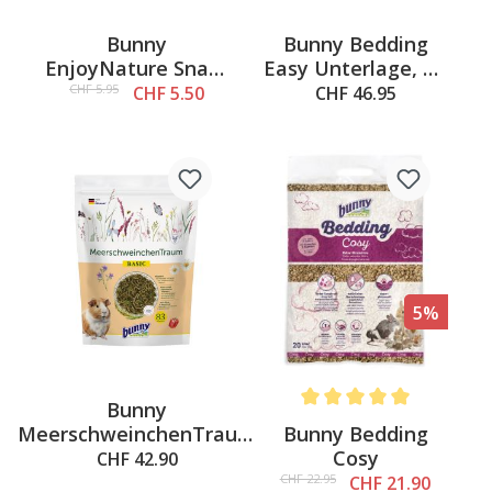
Bunny
Bunny Bedding
EnjoyNature Snack
Easy Unterlage, M,
Birnenhölzer, 100g
114x50cm
CHF 5.95
CHF 5.50
CHF 46.95
5%
Bunny
Average rating of 5 out of 
Bunny Bedding
MeerschweinchenTraum
Cosy
BASIC
CHF 42.90
CHF 22.95
CHF 21.90