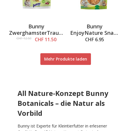
Bunny
Bunny
ZwerghamsterTraum
EnjoyNature Snack
BASIC, 600g
Das wurmt, 60g
CHF 12.50
CHF 11.50
CHF 6.95
Mehr Produkte laden
All Nature-Konzept Bunny
Botanicals – die Natur als
Vorbild
Bunny ist Experte für Kleintierfutter in erlesener