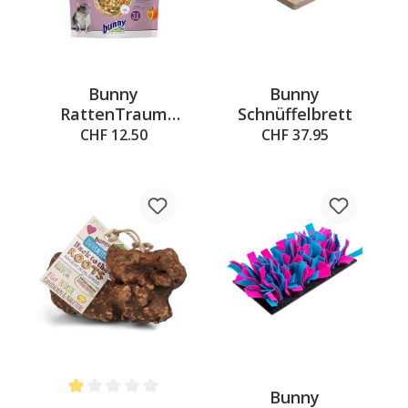
Bunny
Bunny
RattenTraum
Schnüffelbrett
BASIC
CHF 12.50
CHF 37.95
Bunny
Average rating of 1 out of 5 stars