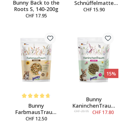
Bunny Back to the
Schnüffelmatte
Roots S, 140-200g
Filz, türkis-pink
CHF 15.90
CHF 17.95
15%
Bunny
Average rating of 4.6 out of 5 stars
Bunny
KaninchenTraum
FarbmausTraum
YOUNG 1.5kg
CHF 20.95
CHF 17.80
BASIC, 500g
CHF 12.50