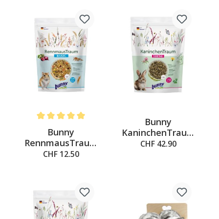
Bunny
Average rating of 5 out of 5 stars
Bunny
KaninchenTraum
RennmausTraum
YOUNG 4kg
CHF 42.90
BASIC, 600g
CHF 12.50