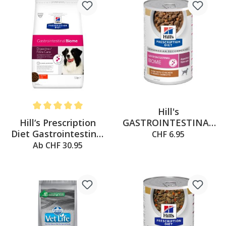
Hill's
Average rating of 5 out of 5 stars
Hill‘s Prescription
GASTROINTESTINAL
Diet Gastrointestinal
BIOME Huhn, 354g
CHF 6.95
Biome
Ab CHF 30.95