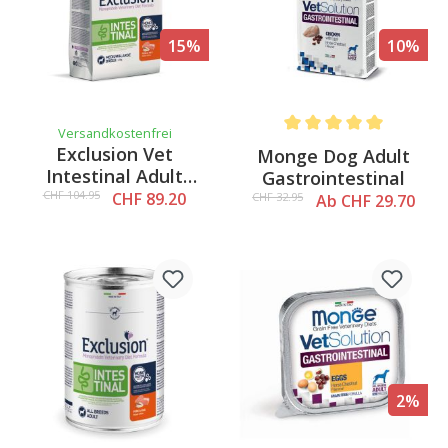
15%
10%
Versandkostenfrei
Average rating of 5 out o
Exclusion Vet
Monge Dog Adult
Intestinal Adult
Gastrointestinal
Medium & Large
CHF 104.95
CHF 89.20
CHF 32.95
Ab CHF 29.70
Pork & Rice, 12kg
2%