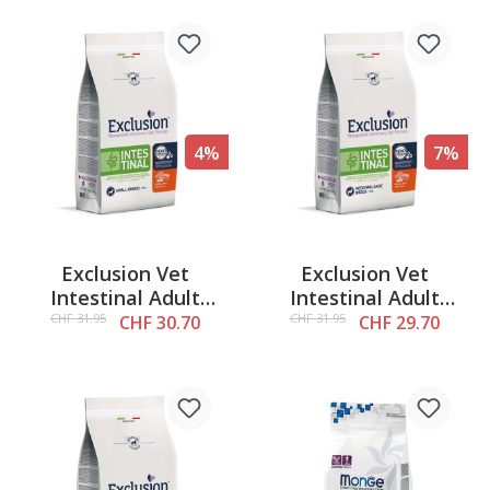
4%
7%
Exclusion Vet
Exclusion Vet
Intestinal Adult
Intestinal Adult
Small Pork, 2kg
Medium & Large
CHF 31.95
CHF 31.95
CHF 30.70
CHF 29.70
Pork & Rice, 2kg