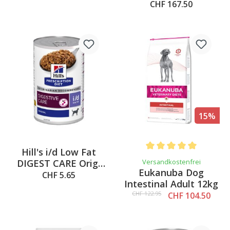
Ei und Reis, 12kg
CHF 167.50
15%
Hill's i/d Low Fat
Average rating of 5 out o
DIGEST CARE Orig,
Versandkostenfrei
Eukanuba Dog
360g
CHF 5.65
Intestinal Adult 12kg
CHF 122.95
CHF 104.50