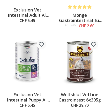
Exclusion Vet
Average rating of 5 out o
Monge
Intestinal Adult All
Gastrointestinal für
Breeds Pork, 400g
CHF 5.45
Hunde, 150g
CHF 2.65
CHF 2.60
Exclusion Vet
Wolfsblut VetLine
Intestinal Puppy All
Gastrointest 6x395g
Breeds Pork, 400g
CHF 5.45
CHF 29.70