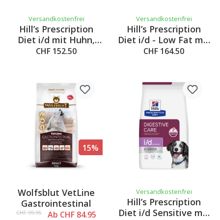
Versandkostenfrei
Versandkostenfrei
Hill’s Prescription
Hill’s Prescription
Diet i/d mit Huhn,
Diet i/d - Low Fat mit
12kg
Huhn, 12kg
CHF 152.50
CHF 164.50
15%
Wolfsblut VetLine
Versandkostenfrei
Hill’s Prescription
Gastrointestinal
Diet i/d Sensitive mit
CHF 99.95
Ab CHF 84.95