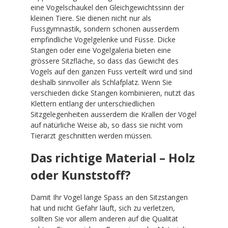
eine Vogelschaukel den Gleichgewichtssinn der
kleinen Tiere. Sie dienen nicht nur als
Fussgymnastik, sondern schonen ausserdem
empfindliche Vogelgelenke und Füsse. Dicke
Stangen oder eine Vogelgaleria bieten eine
grössere Sitzfläche, so dass das Gewicht des
Vogels auf den ganzen Fuss verteilt wird und sind
deshalb sinnvoller als Schlafplatz. Wenn Sie
verschieden dicke Stangen kombinieren, nutzt das
Klettern entlang der unterschiedlichen
Sitzgelegenheiten ausserdem die Krallen der Vögel
auf natürliche Weise ab, so dass sie nicht vom
Tierarzt geschnitten werden müssen.
Das richtige Material – Holz
oder Kunststoff?
Damit Ihr Vogel lange Spass an den Sitzstangen
hat und nicht Gefahr läuft, sich zu verletzen,
sollten Sie vor allem anderen auf die Qualität