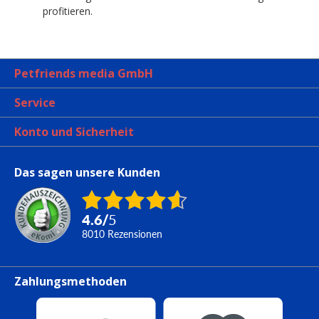
profitieren.
Petfriends media GmbH
Service
Konto und Sicherheit
Das sagen unsere Kunden
4.6
/
5
8010
Rezensionen
Zahlungsmethoden