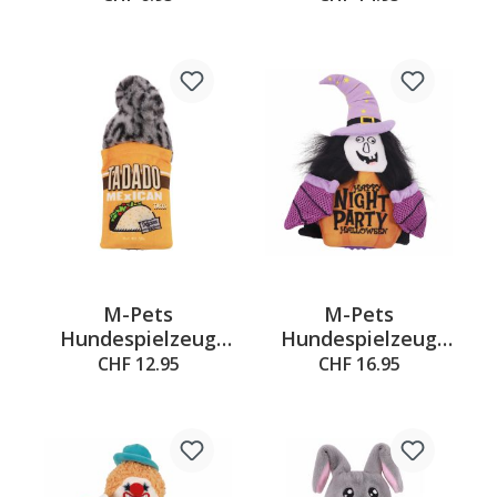
mit Seil, blau
cm
M-Pets
M-Pets
Hundespielzeug
Hundespielzeug
Artie, Orange &
HEXE, 19 x 6 x 25,5
CHF 12.95
CHF 16.95
Grau, 9x5x20.5 cm
cm