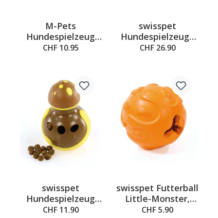
M-Pets
swisspet
Hundespielzeug
Hundespielzeuge
Tomb, 11 x 5 x 16
Fooby Snack
CHF 10.95
CHF 26.90
cm
Futterautomat
swisspet
swisspet Futterball
Hundespielzeug
Little-Monster,
Futterkreisel Tumb
ø8.5cm
CHF 11.90
CHF 5.90