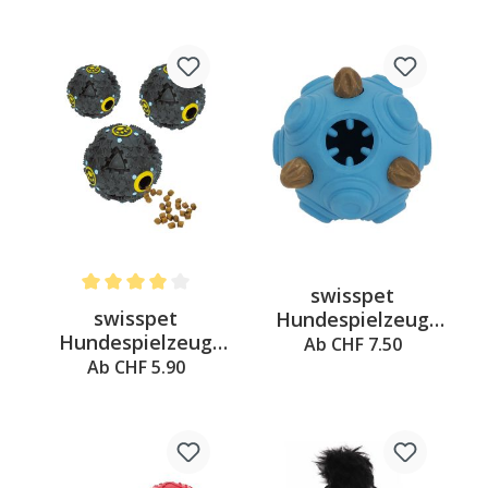
swisspet
Average rating of 4 out of 5 stars
swisspet
Hundespielzeug
Hundespielzeug
aus Hartgummi - 3
Ab CHF 7.50
Futterball mit
in 1
Ab CHF 5.90
Sound