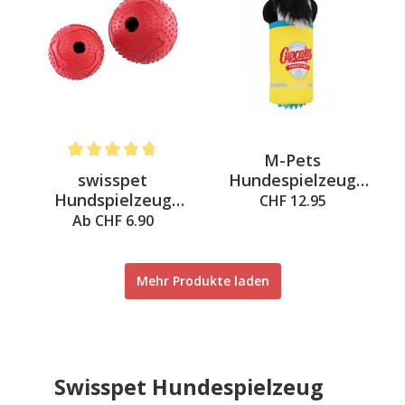
M-Pets
Average rating of 4.6 out of 5 stars
swisspet
Hundespielzeug
Hundspielzeug
Fran, Gelb & Blau,
CHF 12.95
Futterball Sibella
10,5 x 7 x 22 cm
Ab CHF 6.90
Mehr Produkte laden
Swisspet Hundespielzeug