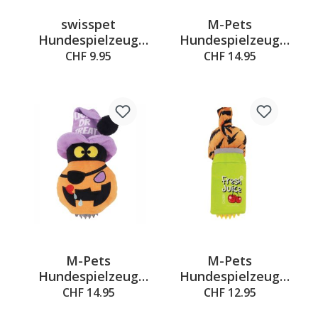
swisspet
M-Pets
Hundespielzeug
Hundespielzeug
Futterball Björn,
Jester, 10,5 x 7 x
CHF 9.95
CHF 14.95
ø12.5cm
26,5 cm
M-Pets
M-Pets
Hundespielzeug
Hundespielzeug
KÜRBIS, 13 x 9 x
Ozzy, Orange &
CHF 14.95
CHF 12.95
23,5 cm
Grün, 10,5 x 9,5 x