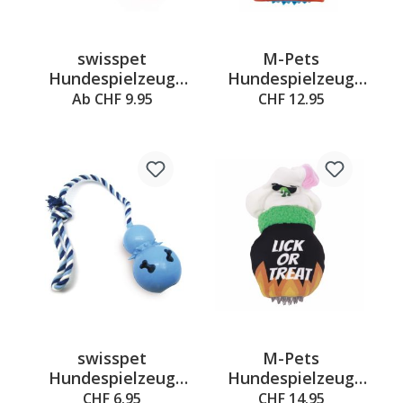
swisspet
M-Pets
Hundespielzeug
Hundespielzeug
Futterball Gordy
Oscar, Orange &
Ab CHF 9.95
CHF 12.95
Grau, 12 x 5 x 23.5
cm
swisspet
M-Pets
Hundespielzeug
Hundespielzeug
Futterball Gord,
GEIST, 11 x 7 x 20
CHF 6.95
CHF 14.95