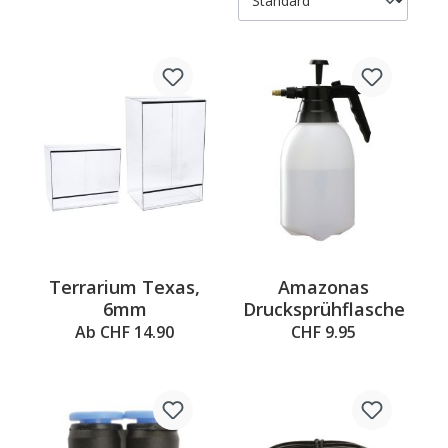
Sicherheit über Schaufeln für die Hygiene bis hin zu
Pools und schwimmenden Inseln ist hier für jede Tierart
das passende Equipment zu finden. Entdecken Sie im
Terraristikshop praktische Ausstattung und
Terrarienzubehör, das sich bei unterschiedlichen Tieren
grösster Beliebtheit erfreut – und das zu einem
ansprechenden Preis-Leistungs-Verhältnis bei allen
Produkten.
Terrarium Texas,
Amazonas
6mm
Drucksprühflasche
Ab CHF 14.90
CHF 9.95