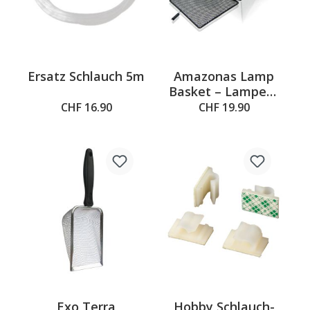
Ersatz Schlauch 5m
Amazonas Lamp
Basket – Lampen-
Drahtkorb
CHF 16.90
CHF 19.90
Exo Terra
Hobby Schlauch-