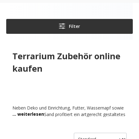
Filter
Terrarium Zubehör online
kaufen
Neben Deko und Einrichtung, Futter, Wassernapf sowie
Substraten und Sand profitiert ein artgerecht gestaltetes
Terrarium auch vom richtigen Zubehör. Im Schweizer
Zoofachshop Petfriends finden Sie Terrarium Zubehör in
variantenreicher Vielfalt. Vom Zahlenschloss für die