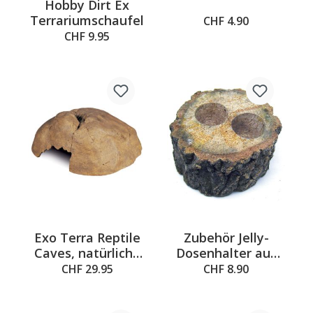
Hobby Dirt Ex
Terrariumschaufel
CHF 4.90
CHF 9.95
Exo Terra Reptile
Zubehör Jelly-
Caves, natürliche
Dosenhalter aus
Höhle -
Holz, mit 2 Löcher
CHF 29.95
CHF 8.90
31x31x14cm
ø8–10cm, H:5.5cm