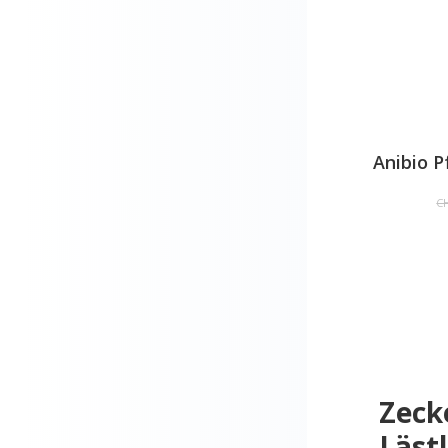
Anibio P
CH
Zeck
Läst