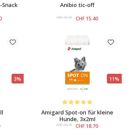
4.6 out of 5 stars
Average rating of 3.6 out of 5 stars
-Snack
Anibio tic-off
CHF 16.95
0
CHF 15.40
3%
11%
4.5 out of 5 stars
Average rating of 5 out of 5 stars
ll
Amigard Spot-on für kleine
Hunde, 3x2ml
CHF 20.95
0
CHF 18.70