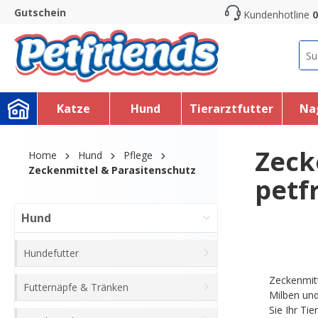
Gutschein
Kundenhotline
0
search
Skip to main navigation
Katze
Hund
Tierarztfutter
Na
Zeck
Home
Hund
Pflege
Zeckenmittel & Parasitenschutz
petf
Hund
Hundefutter
Zeckenmitt
Futternäpfe & Tränken
Milben un
Sie Ihr Ti