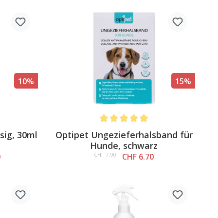
10%
15%
5 out of 5 stars
Average rating of 5 out of 5 stars
sig, 30ml
Optipet Ungezieferhalsband für
Hunde, schwarz
CHF 7.90
0
CHF 6.70