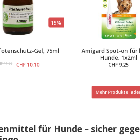
15%
fotenschutz-Gel, 75ml
Amigard Spot-on für 
Hunde, 1x2ml
F 11.90
CHF 10.10
CHF 9.25
Mehr Produkte lade
enmittel für Hunde – sicher geg
linge