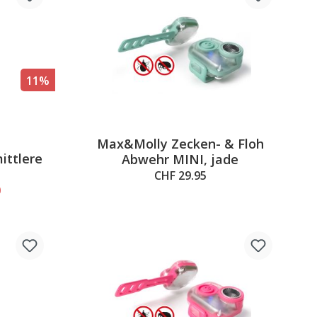
11%
Max&Molly Zecken- & Floh
4.8 out of 5 stars
ittlere
Abwehr MINI, jade
CHF 29.95
0