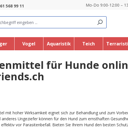
Mo-Do 9:00-12:00 – 13
61 568 99 11
ger
Vogel
Aquaristik
Teich
Terrarist
enmittel für Hunde onlin
riends.ch
el mit hoher Wirksamkeit eignet sich zur Behandlung und zum Vorbe
d anderes Ungeziefer können für den Hund zum ernsthaften Gesundhe
er effektiv vor Parasitenbefall. Bieten Sie Ihrem Hund den besten Schutz