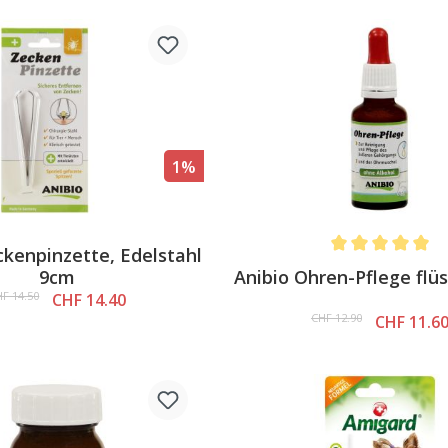
1%
ckenpinzette, Edelstahl
Average rating of 
Anibio Ohren-Pflege flüs
9cm
F 14.50
CHF 14.40
CHF 12.90
CHF 11.6