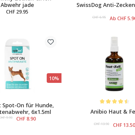
Average rating of 
SwissDog Anti-Zecken
Abwehr jade
CHF 29.95
CHF 6.95
Ab CHF 5.9
10%
t Spot-On für Hunde,
Average rating of 
Anibio Haut & Fe
itenabwehr, 6x1.5ml
CHF 9.90
CHF 8.90
CHF 13.90
CHF 13.5