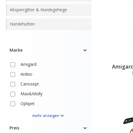
Absperrgitter & Hundegehege
Hundehütten
Marke
Amigard
Amigard
Anibio
Canosept
Max&Molly
Optipet
RelaxoPet
mehr anzeigen
SwissDog
Preis
Swisspet