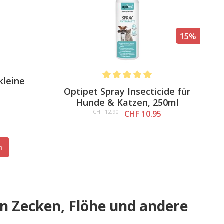
15%
kleine
Average rating of 5 out of 5 stars
Optipet Spray Insecticide für
Hunde & Katzen, 250ml
CHF 12.90
CHF 10.95
n
en Zecken, Flöhe und andere