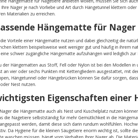
ine Hängematte für Nagetiere anbieten wollen, müssen Sie sich auc
 Ihre Nager je nach Vorliebe und Art durch Hängetunnel klettern od
en Materialien zu erreichen.
passende Hängematte für Nager
n die Vorteile einer Hängematte nutzen und dabei gleichzeitig die natür
chen klettern beispielsweise weit weniger gut und häufig in ihrem na
eine schwer zugängliche Hängematte aufzuhängen wird lediglich zur Fo
 der Hängematten aus Stoff, Fell oder Nylon ist bei den Modellen in 
ist an vier oder sechs Punkten mit Kettengliedern ausgestattet, mit d
pen, Hängetunnel oder Hängebrücken können Sie dafür sorgen, dass 
 oder Nest nutzen.
wichtigsten Eigenschaften einer 
Nager die Hängematte auch als Nest und Kuschelplatz nutzen können, 
s die Nagetiere selbstständig für mehr Gemütlichkeit in die Hängematt
angepasst werden, damit diese sich darin rundum wohlfühlen. Hochwer
iv. Da Hygiene für die kleinen Säugetiere enorm wichtig ist, sollte d
 waschen müssen, hängt vom Verhalten Ihrer Nager ab. Die Materia