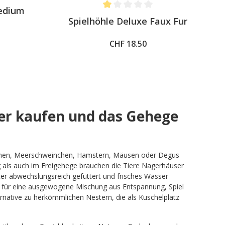
medium
Average rating of 1 out of 5 stars
Spielhöhle Deluxe Faux Fur
CHF 18.50
er kaufen und das Gehege
inchen, Meerschweinchen, Hamstern, Mäusen oder Degus
ig als auch im Freigehege brauchen die Tiere Nagerhäuser
tter abwechslungsreich gefüttert und frisches Wasser
g für eine ausgewogene Mischung aus Entspannung, Spiel
ternative zu herkömmlichen Nestern, die als Kuschelplatz