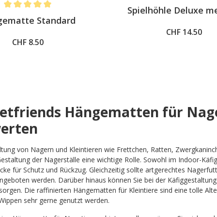
Spielhöhle Deluxe 
Average rating of 5 out of 5 stars
ematte Standard
CHF 14.50
CHF 8.50
Petfriends Hängematten für Nag
erten
altung von Nagern und Kleintieren wie Frettchen, Ratten, Zwergkan
 Gestaltung der Nagerställe eine wichtige Rolle. Sowohl im Indoor-Käf
cke für Schutz und Rückzug. Gleichzeitig sollte artgerechtes Nagerfu
angeboten werden. Darüber hinaus können Sie bei der Käfiggestaltun
sorgen. Die raffinierten Hängematten für Kleintiere sind eine tolle Al
Wippen sehr gerne genutzt werden.