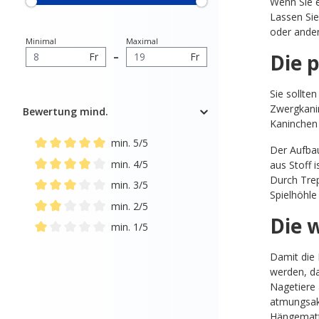
Wenn Sie e
Lassen Sie
oder ander
Minimal
Maximal
Die 
Fr
–
Fr
Sie sollte
Zwergkanin
Bewertung mind.
Kaninchen 
min. 5/5
Der Aufbau
Add filter: Minimum rating of 5 out of 5 stars
min. 4/5
aus Stoff 
Add filter: Minimum rating of 4 out of 5 stars
Durch Trep
min. 3/5
Spielhöhle
Add filter: Minimum rating of 3 out of 5 stars
min. 2/5
Die 
Add filter: Minimum rating of 2 out of 5 stars
min. 1/5
Add filter: Minimum rating of 1 out of 5 stars
Damit die 
werden, da
Nagetiere 
atmungsakt
Hängematte