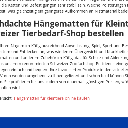
 die Ketten und Befestigungen sehr stabil sein. Weiche Polsterunge
eit, was gleichzeitig ein geringeres Aufkommen an Nistmaterial bede
hdachte Hängematten für Kleint
eizer Tierbedarf-Shop bestellen
 Ihren Nagern im Käfig ausreichend Abwechslung, Spiel, Sport und Bes
lettern und Entdecken an, was wiederum Übergewicht und Krankheiten 
matten und anderem Zubehör im Käfig, das für Schutz und Ablenkung
us unserem renommierten Schweizer Zoofachshop Petfriends eine ge
 legen einfach und bequem Ihre favorisierten Produkte in den virtuel
Waren werden umgehend zu Ihnen geliefert und schon bald können Si
. Sie profitieren bei uns zudem von dauerhaft günstigen Preisen, w
alten wird.
rsicht:
Hängematten für Kleintiere online kaufen