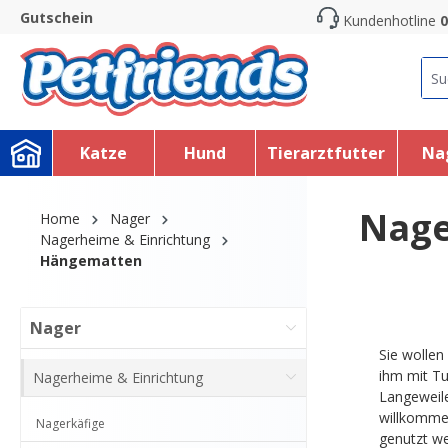
Gutschein
Kundenhotline
0
search
Skip to main navigation
Katze
Hund
Tierarztfutter
Na
Nage
Home
Nager
Nagerheime & Einrichtung
Hängematten
Nager
Sie wollen
ihm mit Tu
Nagerheime & Einrichtung
Langeweile
willkommen
Nagerkäfige
genutzt we