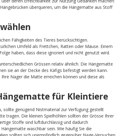
h über deren Erreichbarkeit zur Nutzung Gedanken machen:
er Hängebrücken überqueren, um die Hängematte aus Stoff
 wählen
lichen Fähigkeiten des Tieres berücksichtigen.
türlichen Umfeld als Frettchen, Ratten oder Mäuse. Einem
lge haben, dass diese ignoriert und nicht genutzt wird.
unterschiedlichen Grössen relativ ähnlich. Die Hängematte
enen sie an der Decke des Käfigs befestigt werden kann.
Ihre Nager die Matte erreichen können und diese als
Hängematte für Kleintiere
sollte genügend Nistmaterial zur Verfügung gestellt
e tragen. Die kleinen Spielhöhlen sollten der Grösse Ihrer
tige Stoffe sind luftdurchlässig und dadurch
ie Hängematte waschbar sein. Wie häufig Sie die
lien sollten sich unempfindlich gegenüber Nage-Versuchen