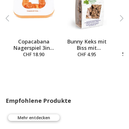
Copacabana
Bunny Keks mit
5 out of 5 stars
Av
C
Nagerspiel 3in1,
Biss mit
Sp
24x24x3cm
Petersilie, 50g
CHF 18.90
CHF 4.95
Empfohlene Produkte
Mehr entdecken