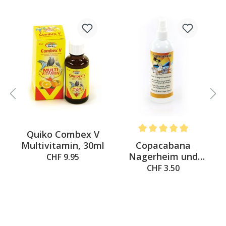
%
Quiko Combex V
 out of 5 stars
Average rating of 5 out of 
o
Copacabana
Multivitamin, 30ml
Nagerheim und
CHF 9.95
Vogelheim Cleaner
CHF 3.50