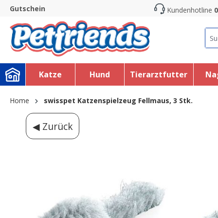
Gutschein
Kundenhotline
0
search
Skip to main navigation
Katze
Hund
Tierarztfutter
Na
Home
swisspet Katzenspielzeug Fellmaus, 3 Stk.
◀ Zurück