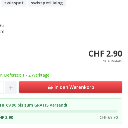
swisspet
swisspetLiving
au
cm
CHF 2.90
Inkl. 8.1% Mwst.
ar, Lieferzeit 1 - 2 Werktage
Quantity: Enter the desired amount or u
In den Warenkorb
HF 69.90 bis zum GRATIS Versand!
HF 2.90
CHF 69.90