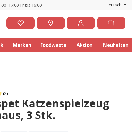
Deutsch
:00–17:00 Fr bis 16:00
ik
Marken
Foodwaste
Aktion
Neuheiten
(2)
spet Katzenspielzeug
 of 5 out of 5 stars
aus, 3 Stk.