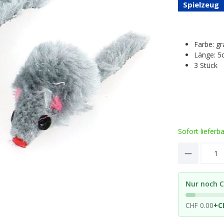
Spielzeug
Farbe: gr
Länge: 5
3 Stück
Sofort lieferb
Product 
Nur noch C
CHF 0.00
+
C