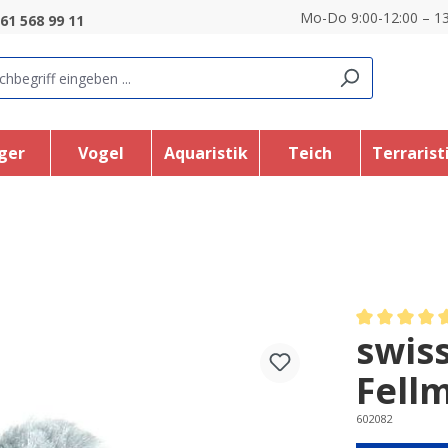
Mo-Do 9:00-12:00 – 13
61 568 99 11
ger
Vogel
Aquaristik
Teich
Terrarist
swis
Average rating
Fellm
602082