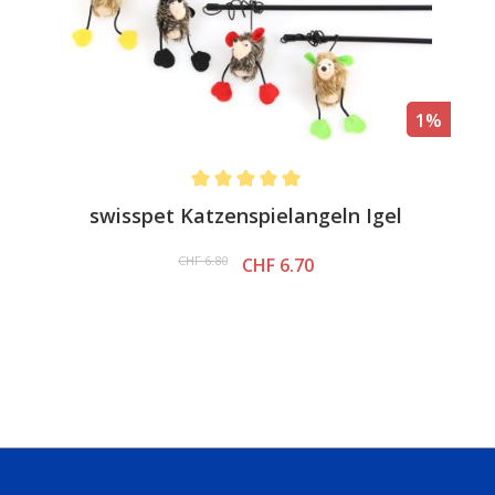
1%
Average rating of 5 out of 5 stars
swisspet Katzenspielangeln Igel
CHF 6.80
CHF 6.70