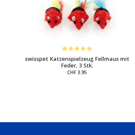
%
Average rating of 5 out of 5 stars
swisspet Katzenspielzeug Fellmaus mit
Feder, 3 Stk.
CHF 3.95