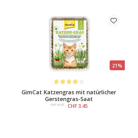
21%
Average rating of 4 out of 5 stars
GimCat Katzengras mit natürlicher
Gerstengras-Saat
CHF 4.35
CHF 3.45