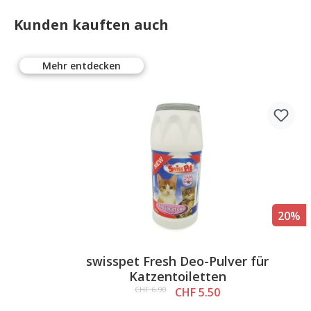
Kunden kauften auch
Mehr entdecken
%
20%
,
swisspet Fresh Deo-Pulver für
Katzentoiletten
CHF 6.90
CHF 5.50