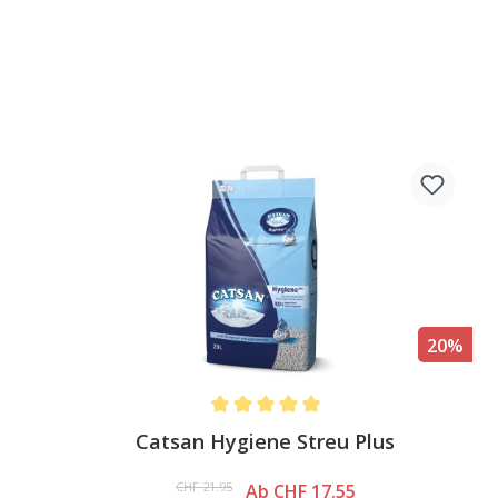
20%
Average rating of 4.8 out of 5 stars
Catsan Hygiene Streu Plus
CHF 21.95
Ab CHF 17.55