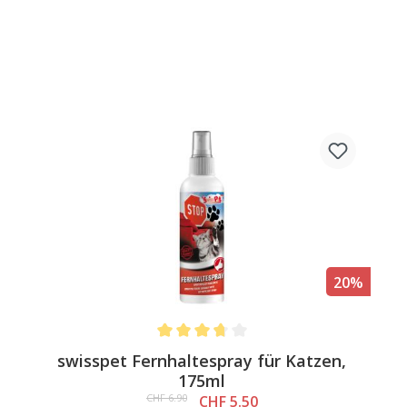
20%
Average rating of 3.7 out of 5 stars
swisspet Fernhaltespray für Katzen,
175ml
CHF 6.90
CHF 5.50