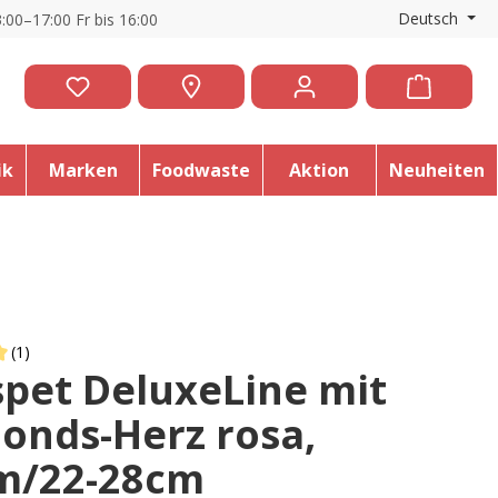
Deutsch
:00–17:00 Fr bis 16:00
ik
Marken
Foodwaste
Aktion
Neuheiten
(1)
spet DeluxeLine mit
 of 5 out of 5 stars
onds-Herz rosa,
/22-28cm