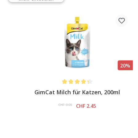
%
20%
Average rating of 4.3 out of 5 stars
GimCat Milch für Katzen, 200ml
CHF 3.05
CHF 2.45