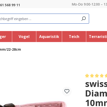
Mo-Do 9:00-12:00 – 13
61 568 99 11
ger
Vogel
Aquaristik
Teich
Terrarist
10mm/22-28cm
swis
Average rating
Diam
10mm