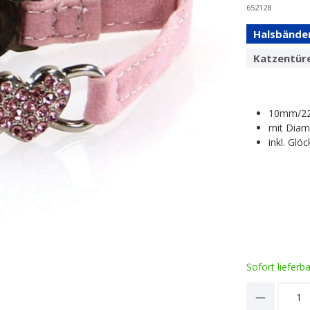
652128
Halsbände
Katzentür
10mm/2
mit Diam
inkl. Glö
Sofort lieferb
Product 