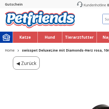
Gutschein
Kundenhotline
0
search
Skip to main navigation
Katze
Hund
Tierarztfutter
Na
Home
swisspet DeluxeLine mit Diamonds-Herz rosa, 
◀ Zurück