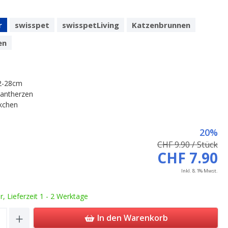
r
swisspet
swisspetLiving
Katzenbrunnen
en
2-28cm
antherzen
ckchen
20%
CHF 9.90 / Stück
CHF 7.90
Inkl. 8.1% Mwst.
ar, Lieferzeit 1 - 2 Werktage
Quantity: Enter the desired amount or u
In den Warenkorb