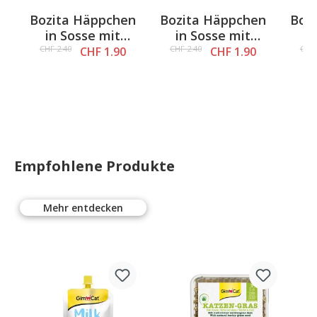
Bozita Häppchen
Bozita Häppchen
Boz
4 out of 5 stars
n
in Sosse mit
in Sosse mit
i
Garnelen, 370g
Kaninchen, 370g
H
CHF 2.40
CHF 2.40
CHF 
CHF 1.90
CHF 1.90
Empfohlene Produkte
Mehr entdecken