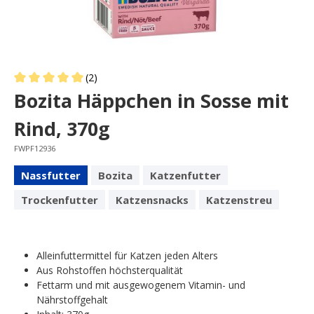
(2)
Average rating of 5 out of 5 stars
Bozita Häppchen in Sosse mit
Rind, 370g
FWPF12936
Nassfutter
Bozita
Katzenfutter
Trockenfutter
Katzensnacks
Katzenstreu
Alleinfuttermittel für Katzen jeden Alters
Aus Rohstoffen höchsterqualität
Fettarm und mit ausgewogenem Vitamin- und
Nährstoffgehalt