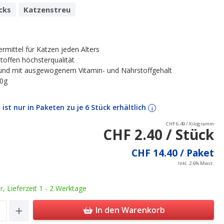
cks
Katzenstreu
termittel für Katzen jeden Alters
toffen höchsterqualität
und mit ausgewogenem Vitamin- und Nährstoffgehalt
70g
l ist nur in Paketen zu je 6 Stück erhältlich
i
CHF 6.49 / Kilogramm
CHF 2.40 / Stück
CHF 14.40 / Paket
Inkl. 2.6% Mwst.
ar, Lieferzeit 1 - 2 Werktage
Quantity: Enter the desired amount or u
In den Warenkorb