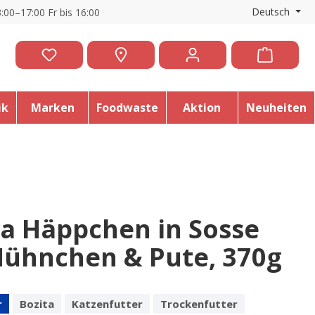
Deutsch
:00–17:00 Fr bis 16:00
ik
Marken
Foodwaste
Aktion
Neuheiten
ta Häppchen in Sosse
Hühnchen & Pute, 370g
r
Bozita
Katzenfutter
Trockenfutter