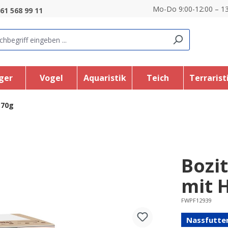
Mo-Do 9:00-12:00 – 13
61 568 99 11
ger
Vogel
Aquaristik
Teich
Terrarist
370g
Bozi
mit 
FWPF12939
Nassfutte