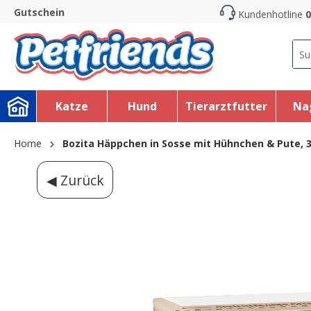
Gutschein
Kundenhotline
0
search
Skip to main navigation
Katze
Hund
Tierarztfutter
Na
Home
Bozita Häppchen in Sosse mit Hühnchen & Pute, 
◀ Zurück