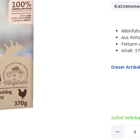
Katzensna
Alleinfut
Aus Rohs
Fettarm 
Inhalt: 3
Dieser Artike
Sofort lieferb
Product 