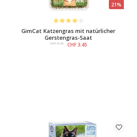
21%
Average rating of 4 out of 5 stars
GimCat Katzengras mit natürlicher
Gerstengras-Saat
CHF 4.35
CHF 3.45