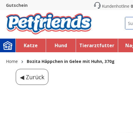
Gutschein
Kundenhotline
0
search
Skip to main navigation
Katze
Hund
Tierarztfutter
Na
Home
Bozita Häppchen in Gelee mit Huhn, 370g
◀ Zurück