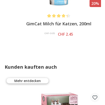
%
20%
Average rating of 4.3 out of 5 stars
GimCat Milch für Katzen, 200ml
CHF 3.05
CHF 2.45
Kunden kauften auch
Mehr entdecken