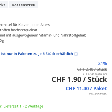
cks
Katzenstreu
termittel für Katzen jeden Alters
toffen höchsterqualität
und mit ausgewogenem Vitamin- und Nährstoffgehalt
70g
l ist nur in Paketen zu je 6 Stück erhältlich
i
21%
CHF 2.40 / Stück
CHF 5.14 / Kilogramm
CHF 1.90 / Stück
CHF 11.40 / Paket
Inkl. 2.6% Mwst.
ar, Lieferzeit 1 - 2 Werktage