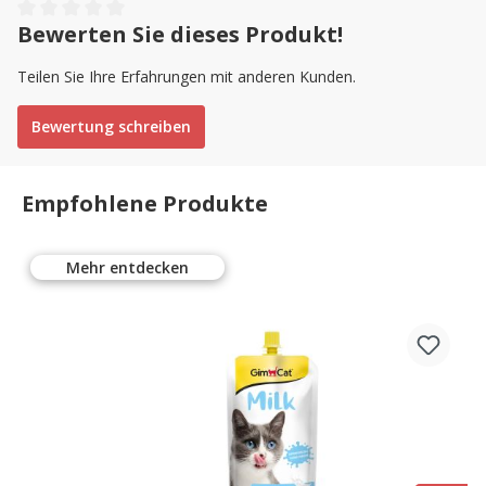
Bewerten Sie dieses Produkt!
Average rating of 0 out of 5 stars
Teilen Sie Ihre Erfahrungen mit anderen Kunden.
Bewertung schreiben
Empfohlene Produkte
Mehr entdecken