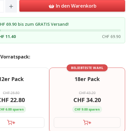
Quantity: Enter the desired amount or u
In den Warenkorb
HF 69.90 bis zum GRATIS Versand!
HF 11.40
CHF 69.90
 Vorratspack:
BELIEBTESTE WAHL
12er Pack
18er Pack
CHF 28.80
CHF 43.20
CHF 22.80
CHF 34.20
CHF 6.00 sparen
CHF 9.00 sparen
+
+