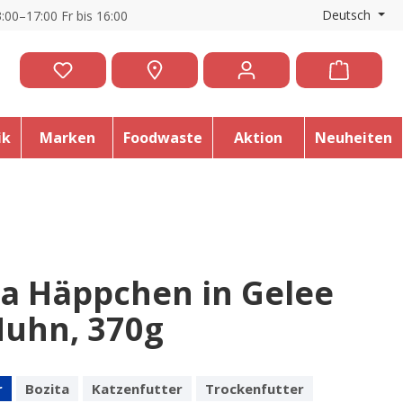
Deutsch
:00–17:00 Fr bis 16:00
ik
Marken
Foodwaste
Aktion
Neuheiten
ta Häppchen in Gelee
Huhn, 370g
r
Bozita
Katzenfutter
Trockenfutter