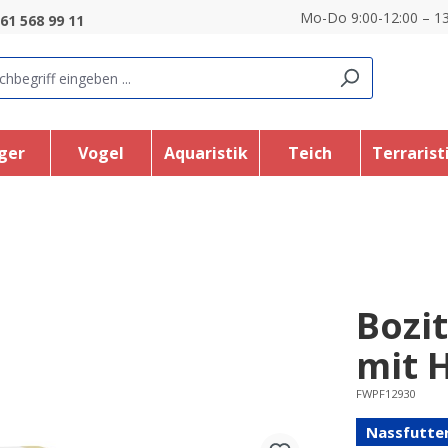
Mo-Do 9:00-12:00 – 13
61 568 99 11
ger
Vogel
Aquaristik
Teich
Terrarist
Bozi
mit 
FWPF12930
Nassfutte