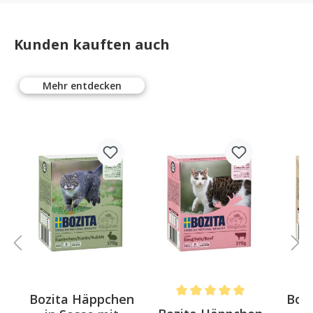
Kunden kauften auch
Mehr entdecken
n
Bozita Häppchen
Boz
Average rating of 5 out of 5 st