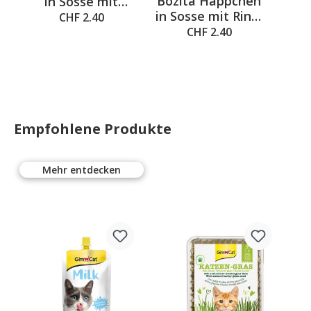
Bozita Häppchen
in Sosse mit
i
in Sosse mit Rind,
Kaninchen, 370g
H
CHF 2.40
370g
CHF 2.40
Empfohlene Produkte
Mehr entdecken