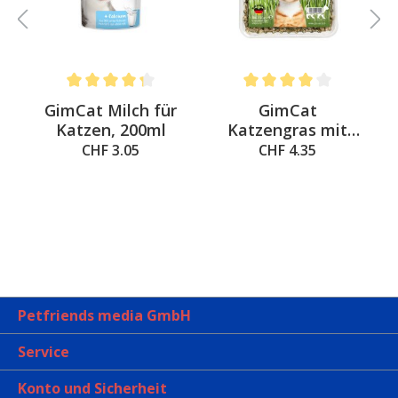
Average rating of 4.3 out of 5 stars
Average rating of 4 out of 
&
GimCat Milch für
GimCat
a
Katzen, 200ml
Katzengras mit
natürlicher
CHF 3.05
CHF 4.35
Gerstengras-Saat
Petfriends media GmbH
Service
Konto und Sicherheit