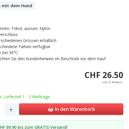
 mit dem Hund
innen: Trikot; aussen: Nylon
verschluss
erschiedenen Grössen erhältlich
schiedene Farben verfügbar
 bei 30°C
achten Sie den Kundenhinweis im Beschrieb vor dem Kauf
CHF 26.50
Inkl. 8.1% Mwst.
ar, Lieferzeit 1 - 2 Werktage
Quantity: Enter the desired amount or u
In den Warenkorb
HF 69.90 bis zum GRATIS Versand!