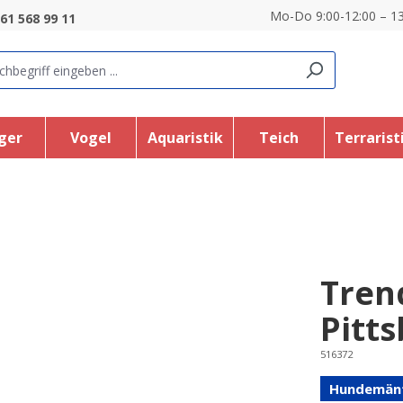
Mo-Do 9:00-12:00 – 13
61 568 99 11
ger
Vogel
Aquaristik
Teich
Terrarist
Tren
Pitt
516372
Hundemän