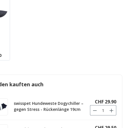
0
den kauften auch
CHF 29.90
swisspet Hundeweste Dogychiller –
gegen Stress - Rückenlänge 19cm
CHF 29.50