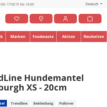
Deutsch
:00–17:00 Fr bis 16:00
ik
Marken
Foodwaste
Aktion
Neuheiten
dLine Hundemantel
sburgh XS - 20cm
tel
Trendline
Bekleidung
Pullover