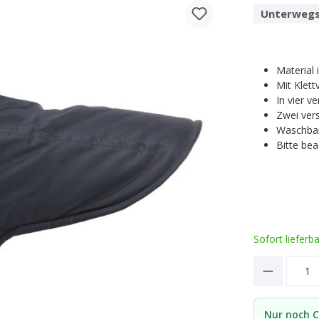
Unterwegs
Material 
Mit Klett
In vier v
Zwei ver
Waschbar
Bitte be
Sofort lieferb
Product 
Nur noch C