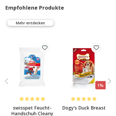
Empfohlene Produkte
Mehr entdecken
%
1%
.6 out of 5 stars
Average rating of 5 out of 5 stars
Average rating of 5 out of 
swisspet Feucht-
Dogy’s Duck Breast
Handschuh Cleany