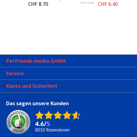
CHF 6.45
CHF 8.70
CHF 6.40
Petfriends media GmbH
Service
Konto und Sicherheit
Das sagen unsere Kunden
4.6
/
5
8010
Rezensionen