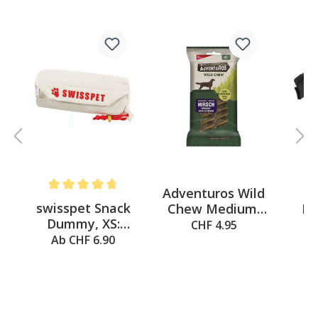
Adventuros Wild
Average rating of 4.6 out of 5 stars
swisspet Snack
Chew Medium,
Hu
Dummy, XS:
,
200g
Pi
CHF 4.95
A
⌀5cm/L=12cm
35
Ab CHF 6.90