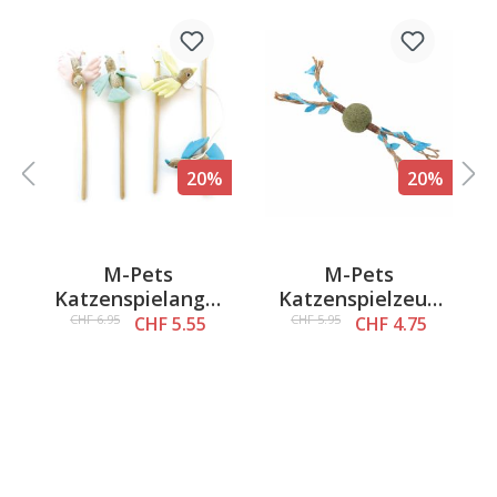
%
20%
20%
M-Pets
M-Pets
h
Katzenspielangel
Katzenspielzeug
t
Vogel, 35cm
Branch, Blau,
CHF 6.95
CHF 5.95
CHF 5.55
CHF 4.75
18x3x3cm