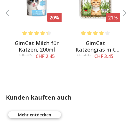
%
20%
21%
Average rating of 4.3 out of 5 stars
Average rating of 4 out of 
&
GimCat Milch für
GimCat
a
Katzen, 200ml
Katzengras mit
natürlicher
CHF 3.05
CHF 4.35
CHF 2.45
CHF 3.45
Gerstengras-Saat
Kunden kauften auch
Mehr entdecken